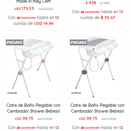
Made in Italy CAM
428
$
1.980
$
179,55
USD
270,00
USD
Con
hasta en
12
Con
hasta en
12
cuotas de
$
35,67
cuotas de
USD
14,96
Catre de Baño Plegable con
Catre de Baño Plegable con
Cambiador Shower Bebesit
Cambiador Shower Bebesit
99,75
99,75
USD
149,00
USD
149,00
USD
USD
Con
hasta en
12
Con
hasta en
12