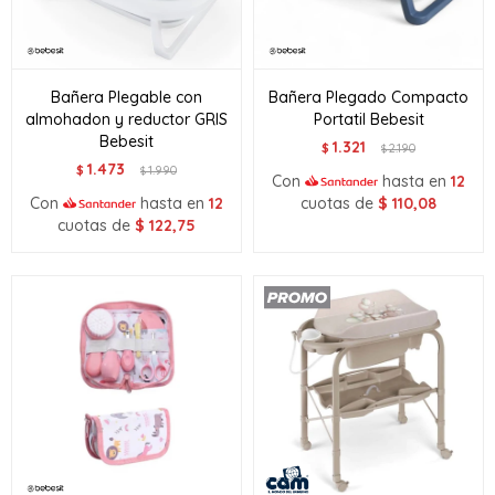
Bañera Plegable con
Bañera Plegado Compacto
almohadon y reductor GRIS
Portatil Bebesit
Bebesit
1.321
$
2.190
$
1.473
$
1.990
$
Con
hasta en
12
Con
hasta en
12
cuotas de
$
110,08
cuotas de
$
122,75