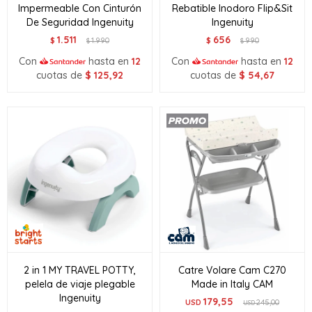
Impermeable Con Cinturón
Rebatible Inodoro Flip&Sit
De Seguridad Ingenuity
Ingenuity
1.511
656
$
1.990
$
990
$
$
Con
hasta en
12
Con
hasta en
12
cuotas de
$
125,92
cuotas de
$
54,67
2 in 1 MY TRAVEL POTTY,
Catre Volare Cam C270
pelela de viaje plegable
Made in Italy CAM
Ingenuity
179,55
USD
245,00
USD