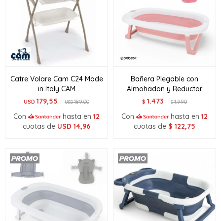
Catre Volare Cam C24 Made
Bañera Plegable con
in Italy CAM
Almohadon y Reductor
179,55
1.473
USD
189,00
$
1.990
USD
$
Con
hasta en
12
Con
hasta en
12
cuotas de
USD
14,96
cuotas de
$
122,75