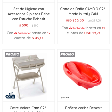
Set de Higiene con
Catre de Baño CAMBIO C261
Accesorios 9 piezas Bebé
Made in Italy CAM
con Estuche Bebesit
236,55
USD
299,00
USD
590
$
690
$
Con
hasta en
12
Con
hasta en
12
cuotas de
USD
19,71
cuotas de
$
49,17
Catre Volare Cam C261
Bañera caribe Bebesit