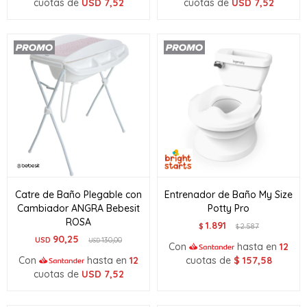
cuotas de
USD
7,52
cuotas de
USD
7,52
Catre de Baño Plegable con
Entrenador de Baño My Size
Cambiador ANGRA Bebesit
Potty Pro
ROSA
1.891
$
2.587
$
90,25
USD
130,00
USD
Con
hasta en
12
Con
hasta en
12
cuotas de
$
157,58
cuotas de
USD
7,52