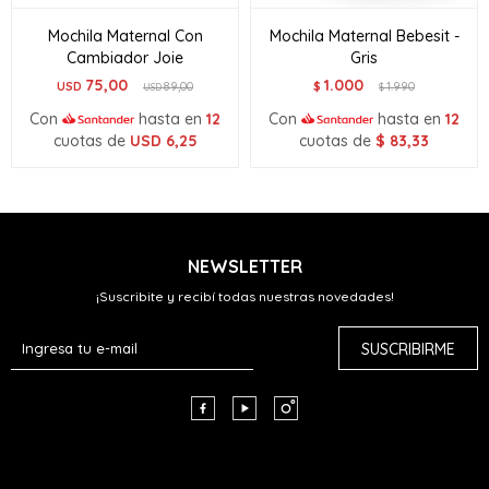
Mochila Maternal Con
Mochila Maternal Bebesit -
Cambiador Joie
Gris
75,00
1.000
USD
89,00
$
1.990
USD
$
Con
hasta en
12
Con
hasta en
12
cuotas de
USD
6,25
cuotas de
$
83,33
NEWSLETTER
¡Suscribite y recibí todas nuestras novedades!
SUSCRIBIRME


