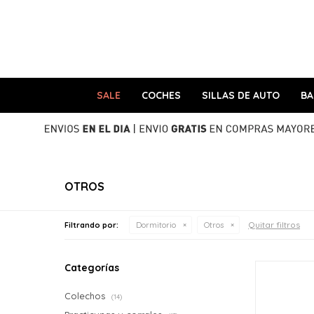
SALE
COCHES
SILLAS DE AUTO
B
OTROS
Quitar filtros
Filtrando por:
Dormitorio
Otros
Categorías
Colechos
(14)