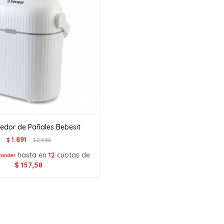
edor de Pañales Bebesit
1.891
$
2.590
$
hasta en
12
cuotas de
$
157,58