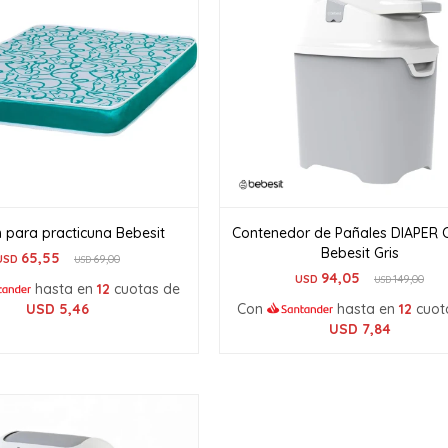
 para practicuna Bebesit
Contenedor de Pañales DIAPER
Bebesit Gris
65,55
USD
69,00
USD
94,05
USD
149,00
USD
hasta en
12
cuotas de
USD
5,46
Con
hasta en
12
cuot
USD
7,84