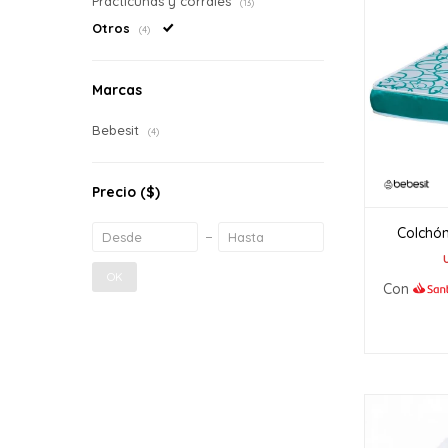
Practicunas y corrales
(13)
Otros
(4)
Marcas
Bebesit
(4)
Precio
($)
Colchón
OK
Con