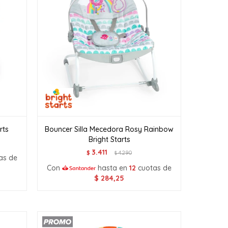
rts
Bouncer Silla Mecedora Rosy Rainbow
Bright Starts
3.411
$
4.290
$
as de
Con
hasta en
12
cuotas de
$
284,25