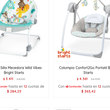
Silla Mecedora Wild Vibes
Columpio Confort2Go Portatil B
Bright Starts
Starts
3.411
4.361
$
4.290
$
5.990
$
$
hasta en
12
cuotas de
Con
hasta en
12
cuot
$
284,25
$
363,42