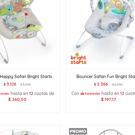
Happy Safari Bright Starts
Bouncer Safari Fun Bright Sta
3.126
2.366
$
3.990
$
2.990
$
$
hasta en
12
cuotas de
Con
hasta en
12
cuot
$
260,50
$
197,17