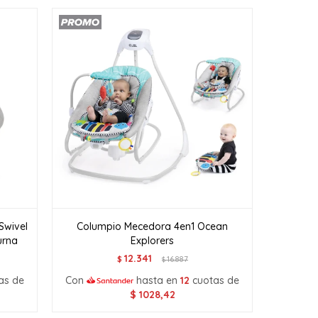
Swivel
Columpio Mecedora 4en1 Ocean
urna
Explorers
12.341
$
16.887
$
as de
Con
hasta en
12
cuotas de
$
1028,42