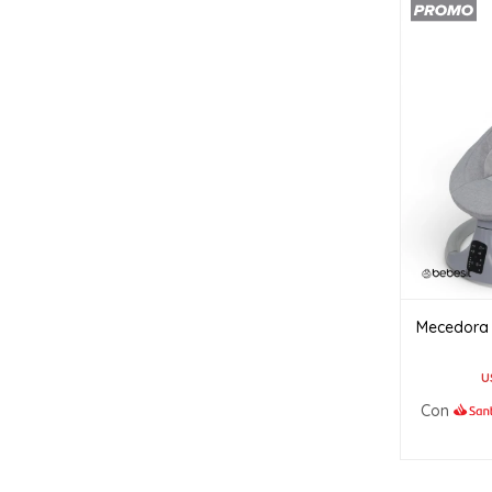
Mecedora I
U
Con