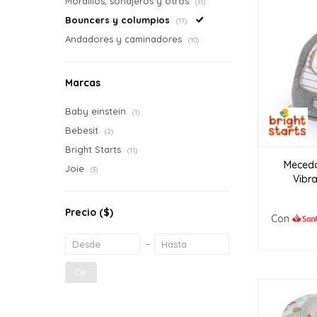
Mordillos, sonajeros y otros
(31)
Bouncers y columpios
(17)
Andadores y caminadores
(10)
Marcas
Baby einstein
(1)
Bebesit
(2)
Bright Starts
(11)
Mecedo
Joie
(3)
Vibra
Precio
($)
Con
OK