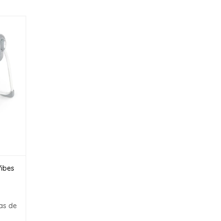
Vibes
as de