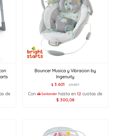
con
Bouncer Musica y Vibracion by
arts
Ingenuity
3.601
$
5.837
$
as de
Con
hasta en
12
cuotas de
$
300,08