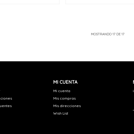
MOSTRANDO
17
DE
17
MI CUENTA
r
Mi cuenta
uciones
Mis compras
cuentes
Mis direcciones
Wish List