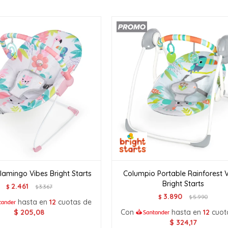
lamingo Vibes Bright Starts
Columpio Portable Rainforest 
Bright Starts
2.461
$
3.367
$
3.890
$
5.990
$
hasta en
12
cuotas de
$
205,08
Con
hasta en
12
cuot
$
324,17