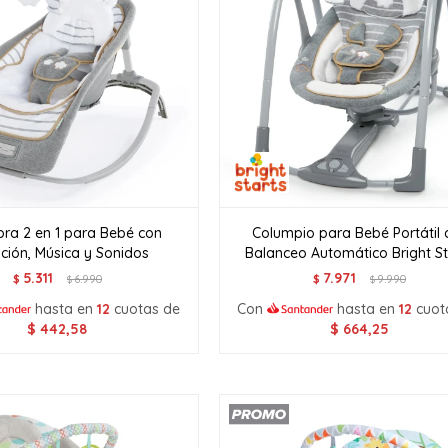
ra 2 en 1 para Bebé con
Columpio para Bebé Portátil 
ción, Música y Sonidos
Balanceo Automático Bright St
5.311
7.971
$
6.990
$
9.990
$
$
hasta en
12
cuotas de
Con
hasta en
12
cuot
$
442,58
$
664,25