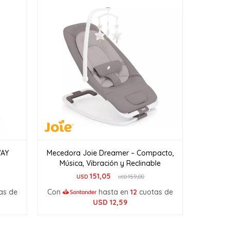
WAY
Mecedora Joie Dreamer – Compacto,
Música, Vibración y Reclinable
151,05
USD
159,00
USD
as de
Con
hasta en
12
cuotas de
USD
12,59