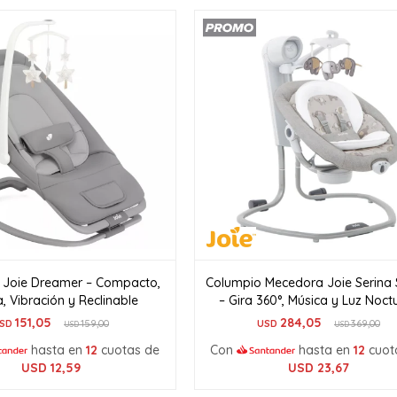
 Joie Dreamer – Compacto,
Columpio Mecedora Joie Serina 
, Vibración y Reclinable
– Gira 360°, Música y Luz Noct
151,05
284,05
SD
159,00
USD
369,00
USD
USD
hasta en
12
cuotas de
Con
hasta en
12
cuot
USD
12,59
USD
23,67