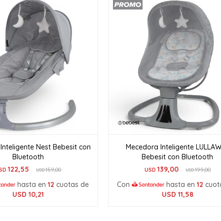
nteligente Nest Bebesit con
Mecedora Inteligente LULLA
Bluetooth
Bebesit con Bluetooth
122,55
139,00
SD
159,00
USD
199,00
USD
USD
hasta en
12
cuotas de
Con
hasta en
12
cuot
USD
10,21
USD
11,58