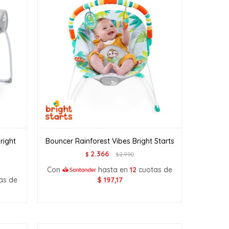
right
Bouncer Rainforest Vibes Bright Starts
2.366
$
2.990
$
Con
hasta en
12
cuotas de
as de
$
197,17