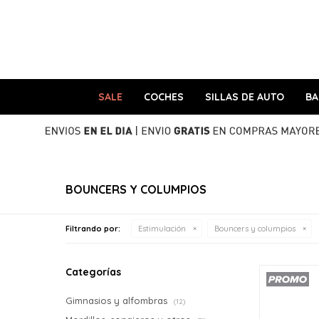
SALE
COCHES
SILLAS DE AUTO
B
BOUNCERS Y COLUMPIOS
Filtrando por:
Estimulación
Bouncers y columpios
Categorías
Gimnasios y alfombras
(12)