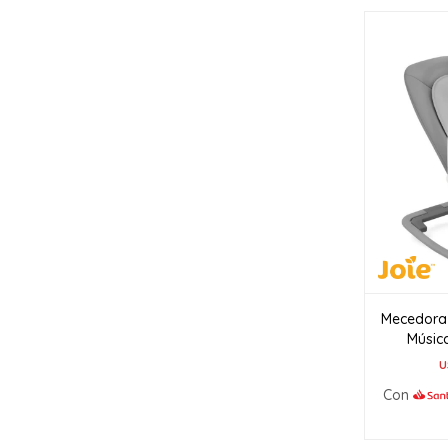
Mecedora
Música
U
Con