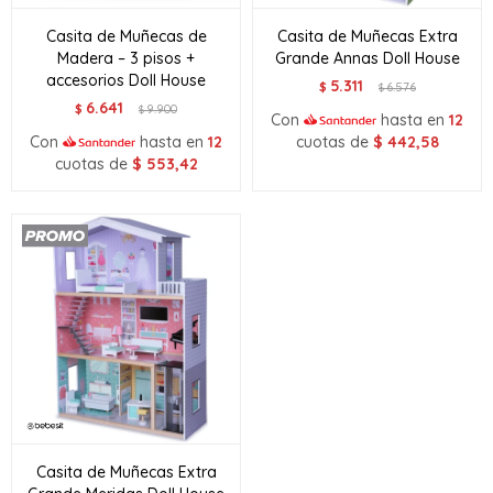
Casita de Muñecas de
Casita de Muñecas Extra
Madera – 3 pisos +
Grande Annas Doll House
accesorios Doll House
5.311
$
6.576
$
6.641
$
9.900
$
Con
hasta en
12
Con
hasta en
12
cuotas de
$
442,58
cuotas de
$
553,42
Casita de Muñecas Extra