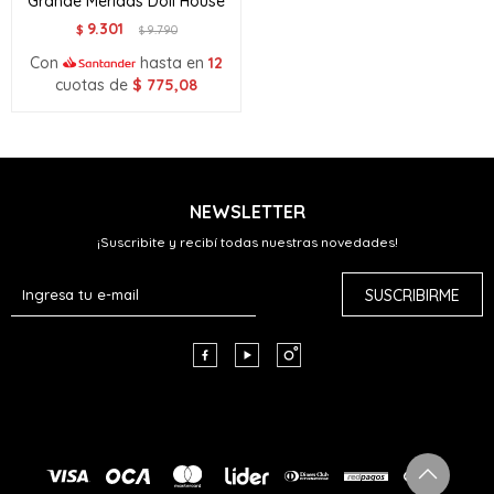
Grande Meridas Doll House
9.301
$
9.790
$
Con
hasta en
12
cuotas de
$
775,08
NEWSLETTER
¡Suscribite y recibí todas nuestras novedades!
SUSCRIBIRME


