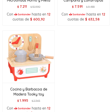
Microondas Horno y Pileta
Campana y Lavarropas
7.211
7.591
$
10.990
$
9.488
$
$
Con
hasta en
12
Con
hasta en
12
cuotas de
$
600,92
cuotas de
$
632,58
Cocina y Barbacoa de
Madera Tooky toy
1.995
$
2.365
$
Con
hasta en
12