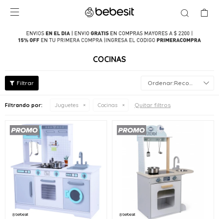

COCINAS
Recomendados
Quitar filtros
Filtrando por:
Juguetes
Cocinas