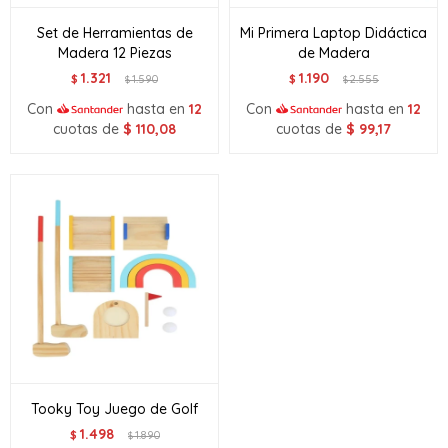
Set de Herramientas de
Mi Primera Laptop Didáctica
Madera 12 Piezas
de Madera
1.321
1.190
$
1.590
$
2.555
$
$
Con
hasta en
12
Con
hasta en
12
cuotas de
$
110,08
cuotas de
$
99,17
Tooky Toy Juego de Golf
1.498
$
1.890
$