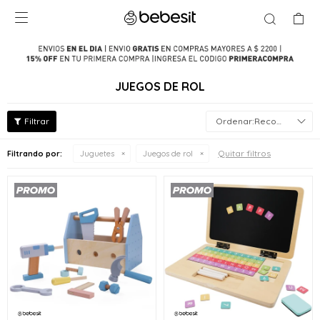

JUEGOS DE ROL
Recomendados
Quitar filtros
Filtrando por:
Juguetes
Juegos de rol