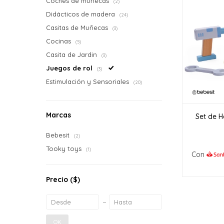
Coches de muñecas
(2)
Didácticos de madera
(24)
Casitas de Muñecas
(3)
Cocinas
(5)
Casita de Jardin
(3)
Juegos de rol
(3)
Estimulación y Sensoriales
(20)
Marcas
Set de 
Bebesit
(2)
Tooky toys
(1)
Con
Precio
($)
OK