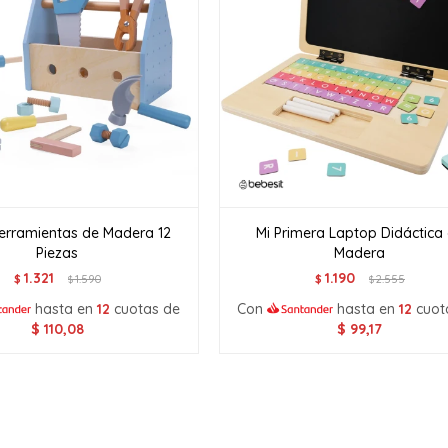
Herramientas de Madera 12
Mi Primera Laptop Didáctica
Piezas
Madera
1.321
1.190
$
1.590
$
2.555
$
$
hasta en
12
cuotas de
Con
hasta en
12
cuot
$
110,08
$
99,17