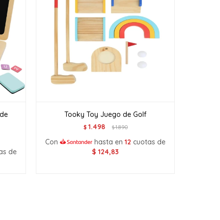
 de
Tooky Toy Juego de Golf
1.498
$
1.890
$
Con
hasta en
12
cuotas de
as de
$
124,83