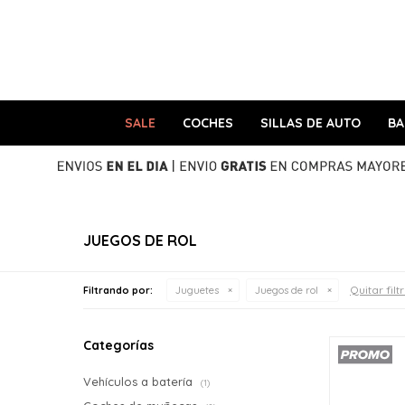
SALE
COCHES
SILLAS DE AUTO
B
JUEGOS DE ROL
Quitar filt
Filtrando por:
Juguetes
Juegos de rol
Categorías
Vehículos a batería
(1)