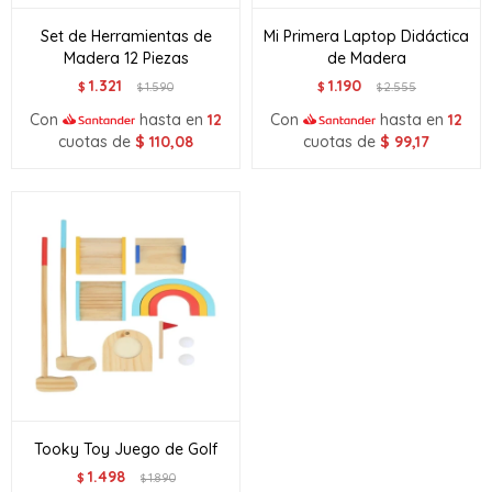
Set de Herramientas de
Mi Primera Laptop Didáctica
Madera 12 Piezas
de Madera
1.321
1.190
$
1.590
$
2.555
$
$
Con
hasta en
12
Con
hasta en
12
cuotas de
$
110,08
cuotas de
$
99,17
Tooky Toy Juego de Golf
1.498
$
1.890
$