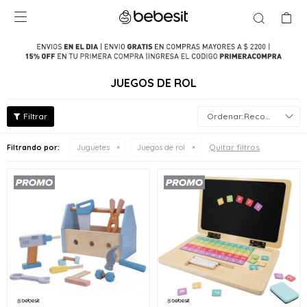

JUEGOS DE ROL
Recomendados
Quitar filtros
Filtrando por:
Juguetes
Juegos de rol