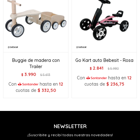
Buggie de madera con
Go Kart auto Bebesit - Rosa
Trailer
2.841
$
5.980
$
3.990
$
5.613
$
Con
hasta en
12
Con
hasta en
12
cuotas de
$
236,75
cuotas de
$
332,50
NEWSLETTER
¡Suscribite y recibí todas nuestras novedades!