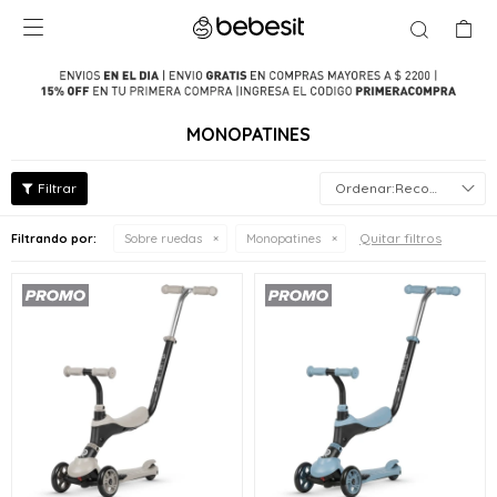

MONOPATINES
Recomendados
Quitar filtros
Filtrando por:
Sobre ruedas
Monopatines