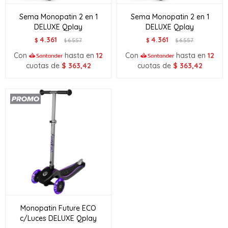
Sema Monopatin 2 en 1
Sema Monopatin 2 en 1
DELUXE Qplay
DELUXE Qplay
4.361
4.361
$
6.557
$
6.557
$
$
Con
hasta en
12
Con
hasta en
12
cuotas de
$
363,42
cuotas de
$
363,42
Monopatin Future ECO
c/Luces DELUXE Qplay