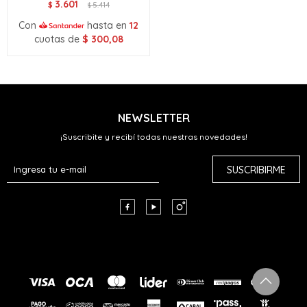
3.601
$
5.414
$
Con
hasta en
12
cuotas de
$
300,08
NEWSLETTER
¡Suscribite y recibí todas nuestras novedades!
SUSCRIBIRME


