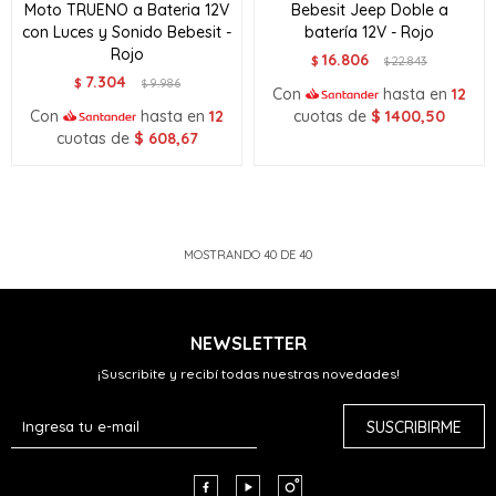
Moto TRUENO a Bateria 12V
Bebesit Jeep Doble a
con Luces y Sonido Bebesit -
batería 12V - Rojo
Rojo
16.806
$
22.843
$
7.304
$
9.986
$
Con
hasta en
12
Con
hasta en
12
cuotas de
$
1400,50
cuotas de
$
608,67
MOSTRANDO
40
DE
40
NEWSLETTER
¡Suscribite y recibí todas nuestras novedades!
SUSCRIBIRME


