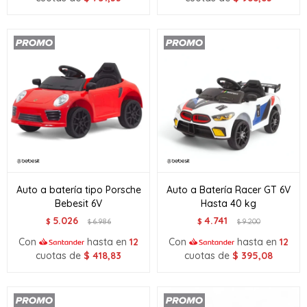
Auto a batería tipo Porsche
Auto a Batería Racer GT 6V
Bebesit 6V
Hasta 40 kg
5.026
4.741
$
6.986
$
9.200
$
$
Con
hasta en
12
Con
hasta en
12
cuotas de
$
418,83
cuotas de
$
395,08