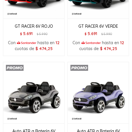
GT RACER 6V ROJO
GT RACER 6V VERDE
5.691
5.691
$
5.990
$
5.990
$
$
Con
hasta en
12
Con
hasta en
12
cuotas de
$
474,25
cuotas de
$
474,25
Auto ATR a Batería 6V
Auto ATR a Batería 6V