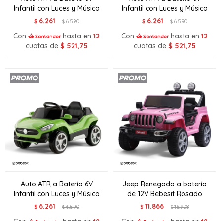
Infantil con Luces y Música
Infantil con Luces y Música
6.261
6.261
$
6.590
$
6.590
$
$
Con
hasta en
12
Con
hasta en
12
cuotas de
$
521,75
cuotas de
$
521,75
Auto ATR a Batería 6V
Jeep Renegado a batería
Infantil con Luces y Música
de 12V Bebesit Rosado
6.261
11.866
$
6.590
$
16.908
$
$