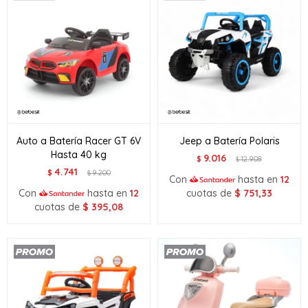
Auto a Batería Racer GT 6V
Jeep a Batería Polaris
Hasta 40 kg
9.016
$
12.908
$
4.741
$
9.200
$
Con
hasta en
12
Con
hasta en
12
cuotas de
$
751,33
cuotas de
$
395,08