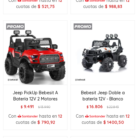
Con
hasta en
12
Con
hasta en
12
cuotas de
$
521,75
cuotas de
$
988,83
Jeep PickUp Bebesit A
Bebesit Jeep Doble a
Batería 12V 2 Motores
batería 12V - Blanco
9.491
16.806
$
13.990
$
22.843
$
$
Con
hasta en
12
Con
hasta en
12
cuotas de
$
790,92
cuotas de
$
1400,50