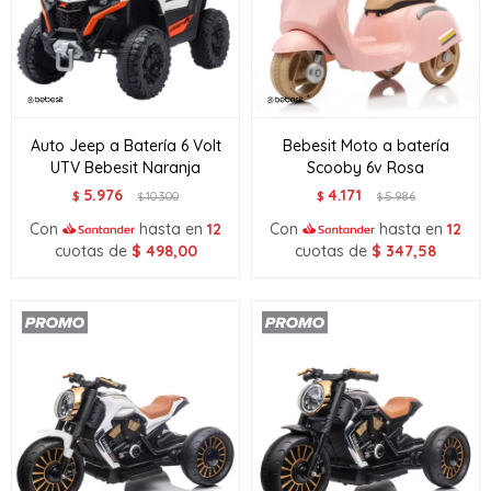
Auto Jeep a Batería 6 Volt
Bebesit Moto a batería
UTV Bebesit Naranja
Scooby 6v Rosa
5.976
4.171
$
10.300
$
5.986
$
$
Con
hasta en
12
Con
hasta en
12
cuotas de
$
498,00
cuotas de
$
347,58