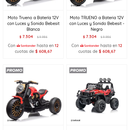
Moto Trueno a Batería 12V
Moto TRUENO a Bateria 12V
con Luces y Sonido Bebesit
con Luces y Sonido Bebesit -
Blanca
Negro
7.304
7.304
$
9.986
$
9.986
$
$
Con
hasta en
12
Con
hasta en
12
cuotas de
$
608,67
cuotas de
$
608,67