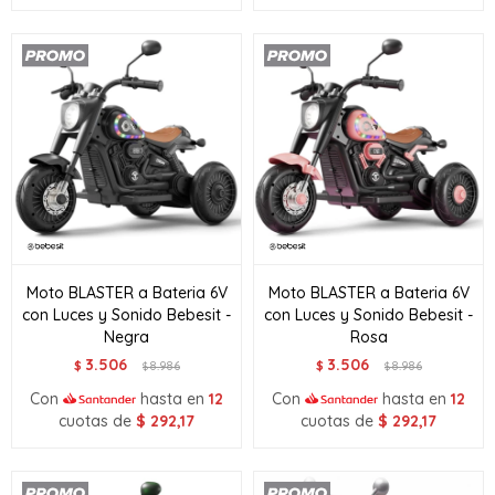
Moto BLASTER a Bateria 6V
Moto BLASTER a Bateria 6V
con Luces y Sonido Bebesit -
con Luces y Sonido Bebesit -
Negra
Rosa
3.506
3.506
$
8.986
$
8.986
$
$
Con
hasta en
12
Con
hasta en
12
cuotas de
$
292,17
cuotas de
$
292,17