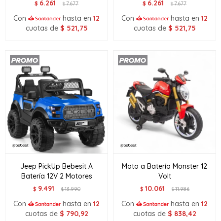
6.261
6.261
$
7.677
$
7.677
$
$
Con
hasta en
12
Con
hasta en
12
cuotas de
$
521,75
cuotas de
$
521,75
Jeep PickUp Bebesit A
Moto a Batería Monster 12
Batería 12V 2 Motores
Volt
9.491
10.061
$
13.990
$
11.986
$
$
Con
hasta en
12
Con
hasta en
12
cuotas de
$
790,92
cuotas de
$
838,42