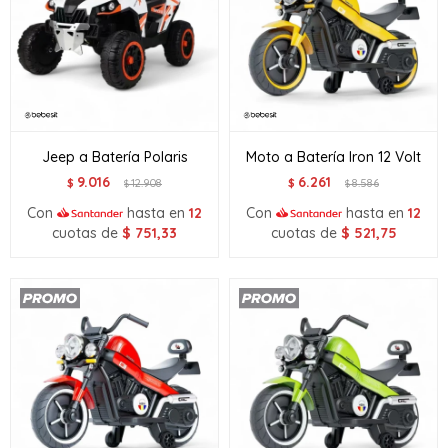
Jeep a Batería Polaris
Moto a Batería Iron 12 Volt
9.016
6.261
$
12.908
$
8.586
$
$
Con
hasta en
12
Con
hasta en
12
cuotas de
$
751,33
cuotas de
$
521,75