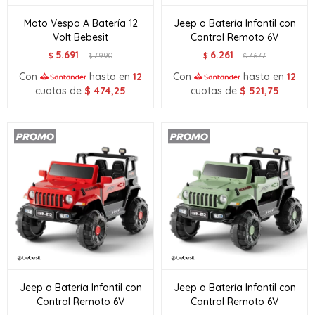
Moto Vespa A Batería 12
Jeep a Batería Infantil con
Volt Bebesit
Control Remoto 6V
5.691
6.261
$
7.990
$
7.677
$
$
Con
hasta en
12
Con
hasta en
12
cuotas de
$
474,25
cuotas de
$
521,75
Jeep a Batería Infantil con
Jeep a Batería Infantil con
Control Remoto 6V
Control Remoto 6V