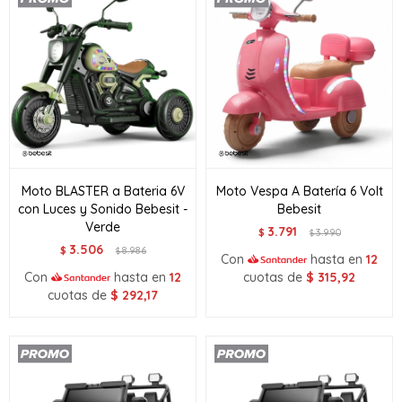
Moto BLASTER a Bateria 6V
Moto Vespa A Batería 6 Volt
con Luces y Sonido Bebesit -
Bebesit
Verde
3.791
$
3.990
$
3.506
$
8.986
$
Con
hasta en
12
Con
hasta en
12
cuotas de
$
315,92
cuotas de
$
292,17