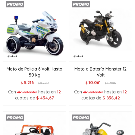
Moto de Policía 6 Volt Hasta
Moto a Batería Monster 12
50 kg
Volt
5.216
10.061
$
8.990
$
11.986
$
$
Con
hasta en
12
Con
hasta en
12
cuotas de
$
434,67
cuotas de
$
838,42