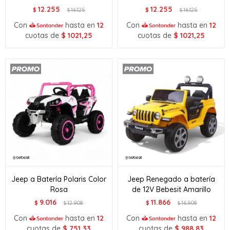
12.255
12.255
$
16.125
$
16.125
$
$
Con
hasta en
12
Con
hasta en
12
cuotas de
$
1021,25
cuotas de
$
1021,25
Jeep a Batería Polaris Color
Jeep Renegado a batería
Rosa
de 12V Bebesit Amarillo
9.016
11.866
$
12.908
$
16.908
$
$
Con
hasta en
12
Con
hasta en
12
cuotas de
$
751,33
cuotas de
$
988,83