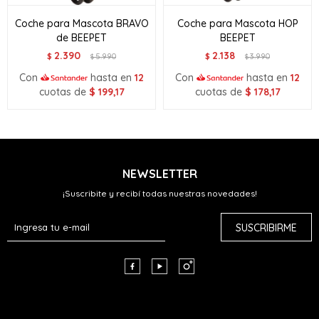
Coche para Mascota BRAVO
Coche para Mascota HOP
de BEEPET
BEEPET
2.390
2.138
$
5.990
$
3.990
$
$
Con
hasta en
12
Con
hasta en
12
cuotas de
$
199,17
cuotas de
$
178,17
NEWSLETTER
¡Suscribite y recibí todas nuestras novedades!
SUSCRIBIRME


