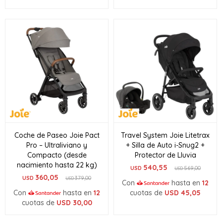
Coche de Paseo Joie Pact
Travel System Joie Litetrax
Pro – Ultraliviano y
+ Silla de Auto i-Snug2 +
Compacto (desde
Protector de Lluvia
nacimiento hasta 22 kg)
540,55
USD
569,00
USD
360,05
USD
379,00
USD
Con
hasta en
12
Con
hasta en
12
cuotas de
USD
45,05
cuotas de
USD
30,00