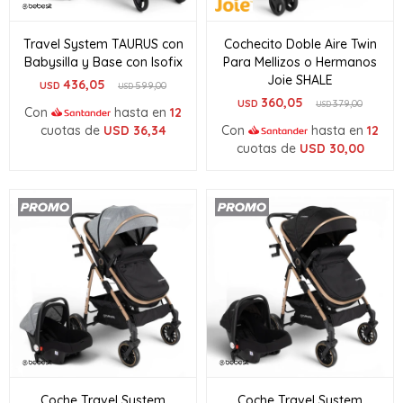
Travel System TAURUS con
Cochecito Doble Aire Twin
Babysilla y Base con Isofix
Para Mellizos o Hermanos
Joie SHALE
436,05
USD
599,00
USD
360,05
USD
379,00
USD
Con
hasta en
12
cuotas de
USD
36,34
Con
hasta en
12
cuotas de
USD
30,00
Coche Travel System
Coche Travel System