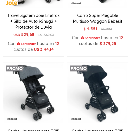
Travel System Joie Litetrax
Carro Super Plegable
+ Silla de Auto i-Snug2 +
Multiuso Waggon Bebesit
Protector de Lluvia
4.551
$
5.990
$
529,68
USD
569,00
USD
Con
hasta en
12
Con
hasta en
12
cuotas de
$
379,25
cuotas de
USD
44,14