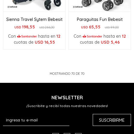
Sienna Travel Sytem Bebesit
Paraguitas Fun Bebesit
198,55
65,55
USD
266,00
USD
99,00
USD
USD
Con
hasta en
12
Con
hasta en
12
cuotas de
USD
16,55
cuotas de
USD
5,46
MOSTRANDO
70
DE
70
NEWSLETTER
¡Suscribite y recibí todas nuestras novedades!
SUSCRIBIRME