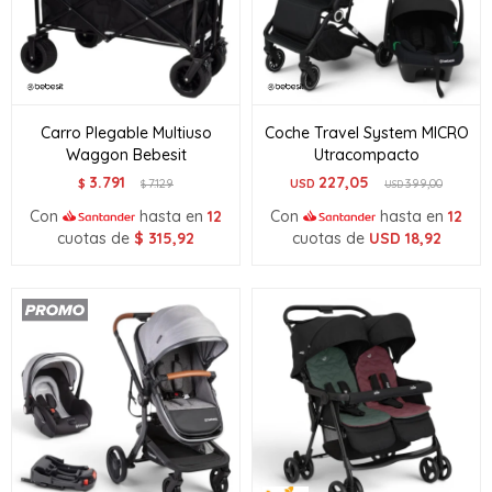
Carro Plegable Multiuso
Coche Travel System MICRO
Waggon Bebesit
Utracompacto
3.791
227,05
$
7.129
USD
399,00
$
USD
Con
hasta en
12
Con
hasta en
12
cuotas de
$
315,92
cuotas de
USD
18,92