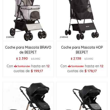
Coche para Mascota BRAVO
Coche para Mascota HOP
de BEEPET
BEEPET
2.390
2.138
$
5.990
$
3.990
$
$
Con
hasta en
12
Con
hasta en
12
cuotas de
$
199,17
cuotas de
$
178,17