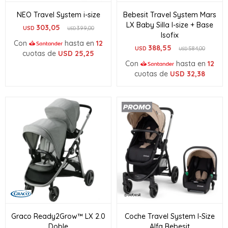
NEO Travel System i-size
Bebesit Travel System Mars
LX Baby Silla I-size + Base
303,05
USD
399,00
USD
Isofix
Con
hasta en
12
388,55
USD
584,00
USD
cuotas de
USD
25,25
Con
hasta en
12
cuotas de
USD
32,38
Graco Ready2Grow™ LX 2.0
Coche Travel System I-Size
Doble
Alfa Bebesit