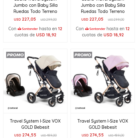
Jumbo con Baby Silla
Jumbo con Baby Silla
Ruedas Todo Terreno
Ruedas Todo Terreno
227,05
227,05
USD
299,00
USD
299,00
USD
USD
Con
hasta en
12
Con
hasta en
12
cuotas de
USD
18,92
cuotas de
USD
18,92
Travel System I-Size VOX
Travel System I-Size VOX
GOLD Bebesit
GOLD Bebesit
274,55
274,55
USD
489,00
USD
489,00
USD
USD