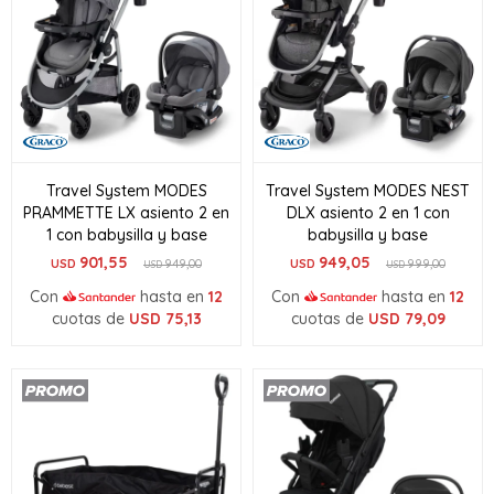
Travel System MODES
Travel System MODES NEST
PRAMMETTE LX asiento 2 en
DLX asiento 2 en 1 con
1 con babysilla y base
babysilla y base
901,55
949,05
USD
949,00
USD
999,00
USD
USD
Con
hasta en
12
Con
hasta en
12
cuotas de
USD
75,13
cuotas de
USD
79,09