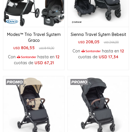
Modes™ Trio Travel System
Sienna Travel Sytem Bebesit
Graco
208,05
USD
266,00
USD
806,55
USD
849,00
USD
Con
hasta en
12
Con
hasta en
12
cuotas de
USD
17,34
cuotas de
USD
67,21