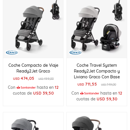
Coche Compacto de Viaje
Coche Travel System
Ready2Jet Graco
Ready2Jet Compacto y
Liviano Graco Con Base
474,05
USD
499,00
USD
711,55
USD
749,00
USD
Con
hasta en
12
cuotas de
USD
39,50
Con
hasta en
12
cuotas de
USD
59,30