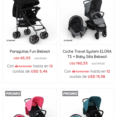
Paraguitas Fun Bebesit
Coche Travel System ELORA
TS + Baby Silla Bebesit
65,55
USD
99,00
USD
160,55
USD
199,00
USD
Con
hasta en
12
cuotas de
USD
5,46
Con
hasta en
12
cuotas de
USD
13,38