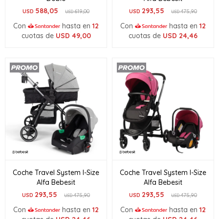
588,05
293,55
USD
619,00
USD
475,90
USD
USD
Con
hasta en
12
Con
hasta en
12
cuotas de
USD
49,00
cuotas de
USD
24,46
Coche Travel System I-Size
Coche Travel System I-Size
Alfa Bebesit
Alfa Bebesit
293,55
293,55
USD
475,90
USD
475,90
USD
USD
Con
hasta en
12
Con
hasta en
12