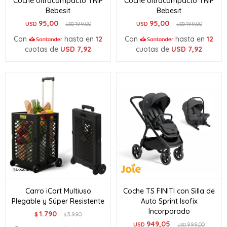
Coche Ultracompacto TRIP
Coche Ultracompacto TRIP
Bebesit
Bebesit
95,00
95,00
USD
199,00
USD
199,00
USD
USD
Con
hasta en
12
Con
hasta en
12
cuotas de
USD
7,92
cuotas de
USD
7,92
Carro iCart Multiuso
Coche TS FINITI con Silla de
Plegable y Súper Resistente
Auto Sprint Isofix
Incorporado
1.790
$
3.990
$
949,05
USD
999,00
USD