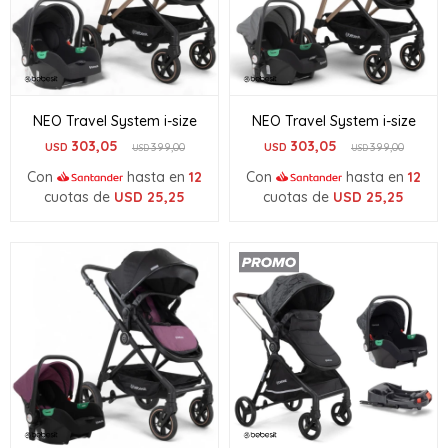
NEO Travel System i-size
NEO Travel System i-size
303,05
303,05
USD
399,00
USD
399,00
USD
USD
Con
hasta en
12
Con
hasta en
12
cuotas de
USD
25,25
cuotas de
USD
25,25