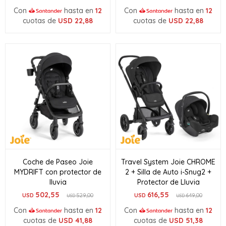
Con
hasta en
12
Con
hasta en
12
cuotas de
USD
22,88
cuotas de
USD
22,88
Coche de Paseo Joie
Travel System Joie CHROME
MYDRIFT con protector de
2 + Silla de Auto i-Snug2 +
lluvia
Protector de Lluvia
502,55
616,55
USD
529,00
USD
649,00
USD
USD
Con
hasta en
12
Con
hasta en
12
cuotas de
USD
41,88
cuotas de
USD
51,38