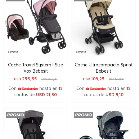
Coche Travel System I-Size
Coche Ultracompacto Sprint
Vox Bebesit
Bebesit
255,55
109,25
USD
356,00
USD
164,00
USD
USD
Con
hasta en
12
Con
hasta en
12
cuotas de
USD
21,30
cuotas de
USD
9,10