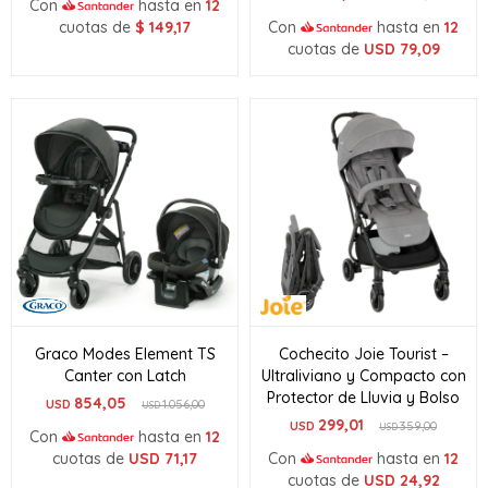
Con
hasta en
12
cuotas de
$
149,17
Con
hasta en
12
cuotas de
USD
79,09
Graco Modes Element TS
Cochecito Joie Tourist –
Canter con Latch
Ultraliviano y Compacto con
Protector de Lluvia y Bolso
854,05
USD
1.056,00
USD
299,01
USD
359,00
USD
Con
hasta en
12
cuotas de
USD
71,17
Con
hasta en
12
cuotas de
USD
24,92