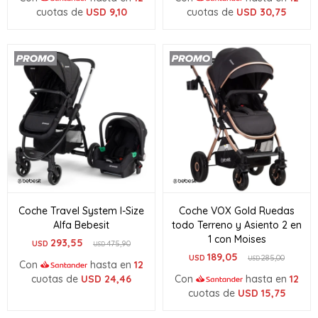
cuotas de
USD
9,10
cuotas de
USD
30,75
Coche Travel System I-Size
Coche VOX Gold Ruedas
Alfa Bebesit
todo Terreno y Asiento 2 en
1 con Moises
293,55
USD
475,90
USD
189,05
USD
285,00
USD
Con
hasta en
12
cuotas de
USD
24,46
Con
hasta en
12
cuotas de
USD
15,75