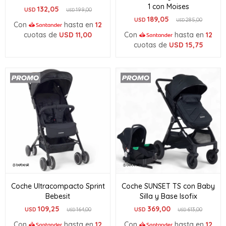
1 con Moises
132,05
USD
199,00
USD
189,05
USD
285,00
USD
Con
hasta en
12
cuotas de
USD
11,00
Con
hasta en
12
cuotas de
USD
15,75
Coche Ultracompacto Sprint
Coche SUNSET TS con Baby
Bebesit
Silla y Base Isofix
109,25
369,00
USD
164,00
USD
613,00
USD
USD
Con
hasta en
12
Con
hasta en
12