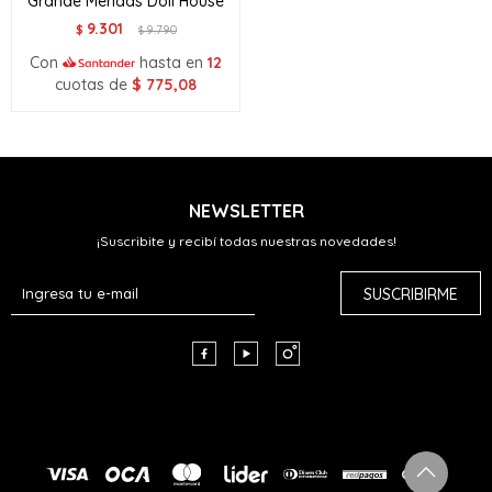
Grande Meridas Doll House
9.301
$
9.790
$
Con
hasta en
12
cuotas de
$
775,08
NEWSLETTER
¡Suscribite y recibí todas nuestras novedades!
SUSCRIBIRME


