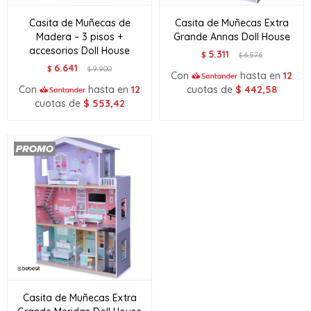
Casita de Muñecas de
Casita de Muñecas Extra
Madera – 3 pisos +
Grande Annas Doll House
accesorios Doll House
5.311
$
6.576
$
6.641
$
9.900
$
Con
hasta en
12
Con
hasta en
12
cuotas de
$
442,58
cuotas de
$
553,42
Casita de Muñecas Extra