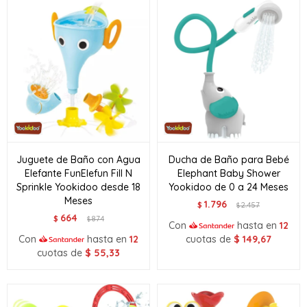
Juguete de Baño con Agua
Ducha de Baño para Bebé
Elefante FunElefun Fill N
Elephant Baby Shower
Sprinkle Yookidoo desde 18
Yookidoo de 0 a 24 Meses
Meses
1.796
$
2.457
$
664
$
874
$
Con
hasta en
12
Con
hasta en
12
cuotas de
$
149,67
cuotas de
$
55,33