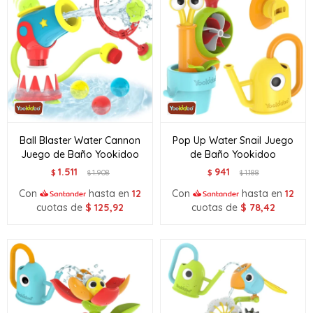
Ball Blaster Water Cannon
Pop Up Water Snail Juego
Juego de Baño Yookidoo
de Baño Yookidoo
1.511
941
$
1.908
$
1.188
$
$
Con
hasta en
12
Con
hasta en
12
cuotas de
$
125,92
cuotas de
$
78,42