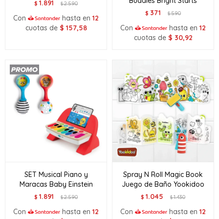
Buddies Bright Starts
1.891
$
2.590
$
371
$
590
$
Con
hasta en
12
cuotas de
$
157,58
Con
hasta en
12
cuotas de
$
30,92
SET Musical Piano y
Spray N Roll Magic Book
Maracas Baby Einstein
Juego de Baño Yookidoo
1.891
1.045
$
2.590
$
1.430
$
$
Con
hasta en
12
Con
hasta en
12