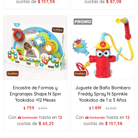
cuotas de
$
157,58
cuotas de
$
87,08
Encastre de Formas y
Juguete de Baño Bombero
Engranajes Shape N Spin
Freddy Spray N Sprinkle
Yookidoo +12 Meses
Yookidoo de 1 a 3 Años
759
1.891
$
959
$
2.590
$
$
Con
hasta en
12
Con
hasta en
12
cuotas de
$
63,25
cuotas de
$
157,58