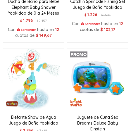
Ducha de Baño para Bebé
Catch n Sprinckle Fishing Set
Elephant Baby Shower
Juego de Baño Yookidoo
Yookidoo de 0 a 24 Meses
1.226
$
1.548
$
1.796
$
2.457
$
Con
hasta en
12
Con
hasta en
12
cuotas de
$
102,17
cuotas de
$
149,67
Elefante Show de Agua
Juguete de Cuna Sea
Juego de Baño Yookidoo
Dreams Deluxe Baby
Einstein
2.746
$
3.468
$