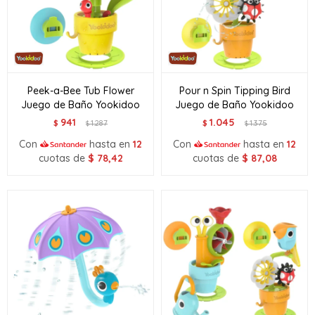
Peek-a-Bee Tub Flower
Pour n Spin Tipping Bird
Juego de Baño Yookidoo
Juego de Baño Yookidoo
941
1.045
$
1.287
$
1.375
$
$
Con
hasta en
12
Con
hasta en
12
cuotas de
$
78,42
cuotas de
$
87,08