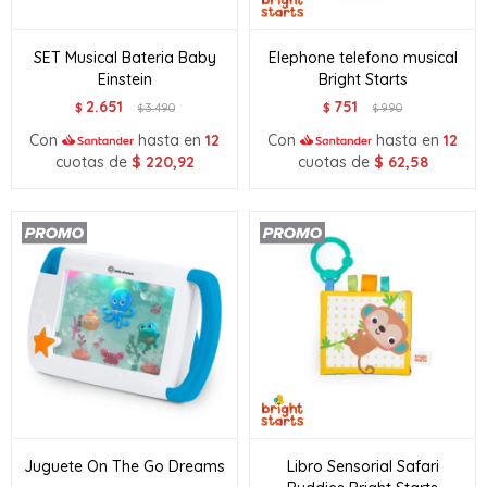
SET Musical Bateria Baby
Elephone telefono musical
Einstein
Bright Starts
2.651
751
$
3.490
$
990
$
$
Con
hasta en
12
Con
hasta en
12
cuotas de
$
220,92
cuotas de
$
62,58
Juguete On The Go Dreams
Libro Sensorial Safari