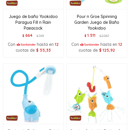
Juego de baño Yookidoo
Pour n Groe Spinning
Paragua Fill n Rain
Garden Juego de Baño
Paeacock
Yookidoo
664
1.511
$
769
$
2.067
$
$
Con
hasta en
12
Con
hasta en
12
cuotas de
$
55,33
cuotas de
$
125,92