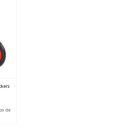
ckers
as de