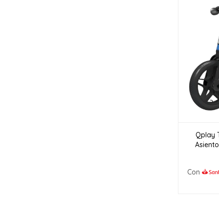
Qplay T
Asiento
Con