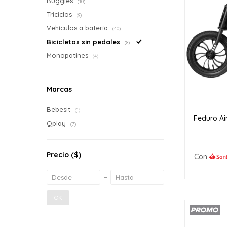
Buggies
(10)
Triciclos
(9)
Vehículos a batería
(40)
Bicicletas sin pedales
(8)
Monopatines
(4)
Marcas
Bebesit
(1)
Feduro Air
Qplay
(7)
Precio
($)
Con
OK