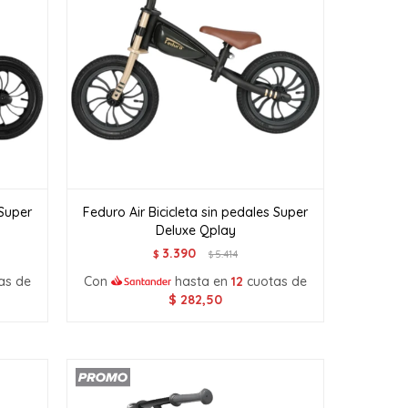
 Super
Feduro Air Bicicleta sin pedales Super
Deluxe Qplay
3.390
$
5.414
$
as de
Con
hasta en
12
cuotas de
$
282,50