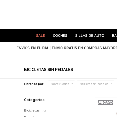
SALE
COCHES
SILLAS DE AUTO
B
BICICLETAS SIN PEDALES
Filtrando por:
Sobre ruedas
Bicicletas sin pedales
Categorías
Bicicletas
(10)