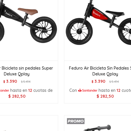
 Bicicleta sin pedales Super
Feduro Air Bicicleta Sin Pedales
Deluxe Qplay
Deluxe Qplay
3.390
3.390
$
5.414
$
5.414
$
$
hasta en
12
cuotas de
Con
hasta en
12
cuot
$
282,50
$
282,50