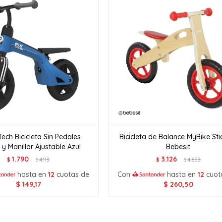
ech Bicicleta Sin Pedales
Bicicleta de Balance MyBike Sti
 y Manillar Ajustable Azul
Bebesit
1.790
3.126
$
4.113
$
4.653
$
$
hasta en
12
cuotas de
Con
hasta en
12
cuot
$
149,17
$
260,50