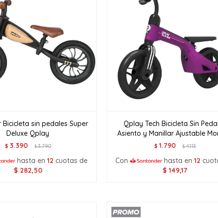
 Bicicleta sin pedales Super
Qplay Tech Bicicleta Sin Peda
Deluxe Qplay
Asiento y Manillar Ajustable M
3.390
1.790
$
3.790
$
4.113
$
$
hasta en
12
cuotas de
Con
hasta en
12
cuot
$
282,50
$
149,17