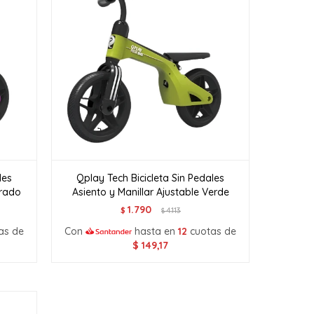
les
Qplay Tech Bicicleta Sin Pedales
orado
Asiento y Manillar Ajustable Verde
1.790
$
4.113
$
as de
Con
hasta en
12
cuotas de
$
149,17