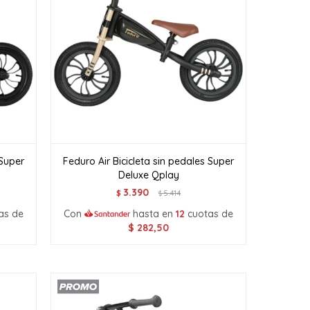
 Super
Feduro Air Bicicleta sin pedales Super
Deluxe Qplay
3.390
$
5.414
$
as de
Con
hasta en
12
cuotas de
$
282,50