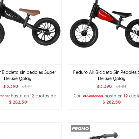
 Bicicleta sin pedales Super
Feduro Air Bicicleta Sin Pedales
Deluxe Qplay
Deluxe Qplay
3.390
3.390
$
5.414
$
5.414
$
$
hasta en
12
cuotas de
Con
hasta en
12
cuot
$
282,50
$
282,50