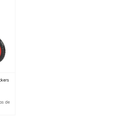
ckers
as de