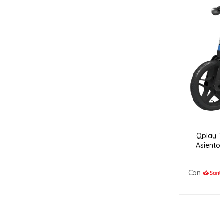
Qplay T
Asiento
Con