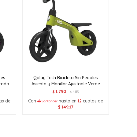
les
Qplay Tech Bicicleta Sin Pedales
orado
Asiento y Manillar Ajustable Verde
1.790
$
4.113
$
as de
Con
hasta en
12
cuotas de
$
149,17