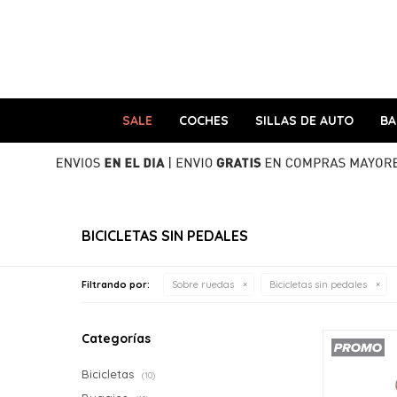
SALE
COCHES
SILLAS DE AUTO
B
BICICLETAS SIN PEDALES
Filtrando por:
Sobre ruedas
Bicicletas sin pedales
Categorías
Bicicletas
(10)