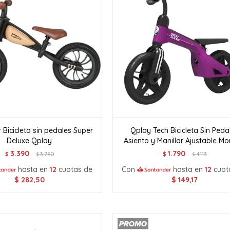
 Bicicleta sin pedales Super
Qplay Tech Bicicleta Sin Peda
Deluxe Qplay
Asiento y Manillar Ajustable M
3.390
1.790
$
3.790
$
4.113
$
$
hasta en
12
cuotas de
Con
hasta en
12
cuot
$
282,50
$
149,17