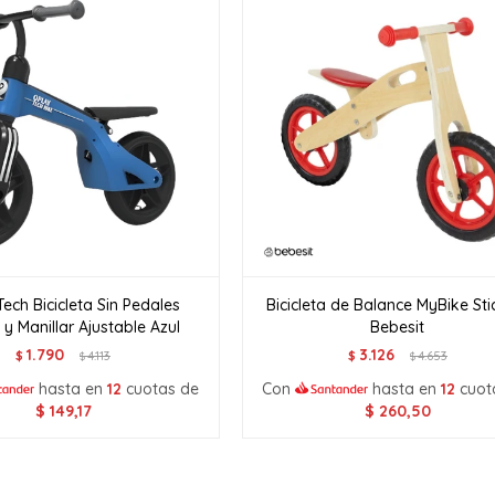
ech Bicicleta Sin Pedales
Bicicleta de Balance MyBike Sti
 y Manillar Ajustable Azul
Bebesit
1.790
3.126
$
4.113
$
4.653
$
$
hasta en
12
cuotas de
Con
hasta en
12
cuot
$
149,17
$
260,50