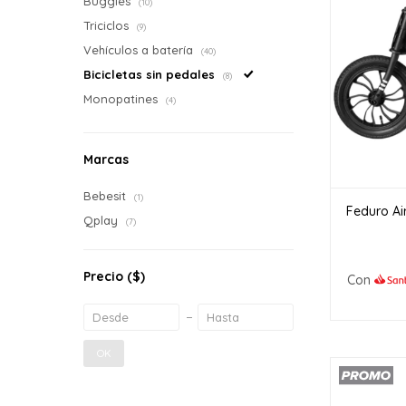
Buggies
(10)
Triciclos
(9)
Vehículos a batería
(40)
Bicicletas sin pedales
(8)
Monopatines
(4)
Marcas
Bebesit
(1)
Feduro Air
Qplay
(7)
Precio
($)
Con
OK