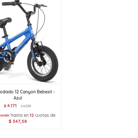
 rodado 12 Canyon Bebesit -
Azul
4.171
$
6.238
$
hasta en
12
cuotas de
$
347,58