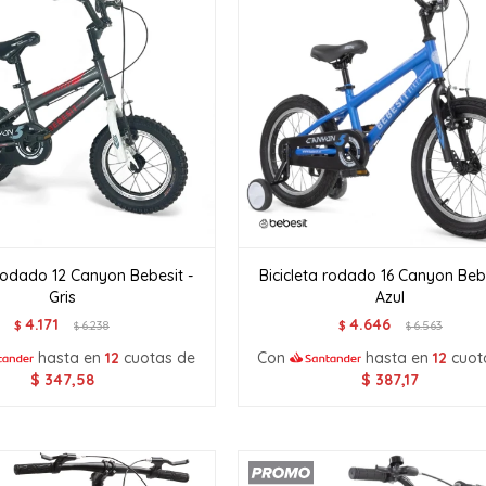
 rodado 12 Canyon Bebesit -
Bicicleta rodado 16 Canyon Bebe
Gris
Azul
4.171
4.646
$
6.238
$
6.563
$
$
hasta en
12
cuotas de
Con
hasta en
12
cuot
$
347,58
$
387,17