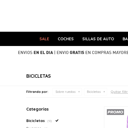
SALE
COCHES
SILLAS DE AUTO
B
BICICLETAS
Quitar filt
Filtrando por:
Sobre ruedas
Bicicletas
Categorías
Bicicletas
(10)