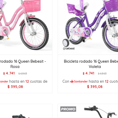
a rodado 16 Queen Bebesit -
Bicicleta rodado 16 Queen Bebe
Rosa
Violeta
4.741
4.741
$
6.863
$
6.863
$
$
hasta en
12
cuotas de
Con
hasta en
12
cuot
$
395,08
$
395,08