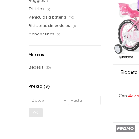
Buggies
(10)
Triciclos
(9)
Vehículos a batería
(40)
Bicicletas sin pedales
(8)
Monopatines
(4)
Marcas
Bebesit
(10)
Biciclet
Precio
($)
Con
OK