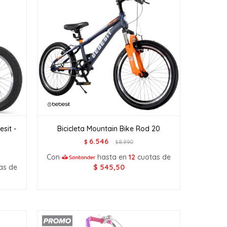
sit -
Bicicleta Mountain Bike Rod 20
6.546
$
8.990
$
Con
hasta en
12
cuotas de
as de
$
545,50