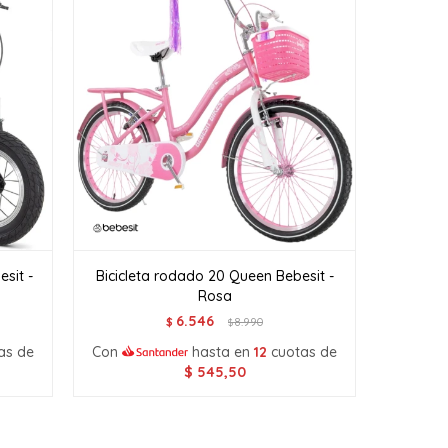
sit -
Bicicleta rodado 20 Queen Bebesit -
Rosa
6.546
$
8.990
$
as de
Con
hasta en
12
cuotas de
$
545,50