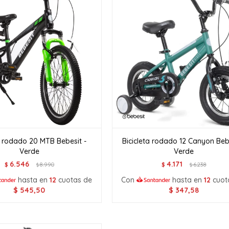
a rodado 20 MTB Bebesit -
Bicicleta rodado 12 Canyon Bebe
Verde
Verde
6.546
4.171
$
8.990
$
6.238
$
$
hasta en
12
cuotas de
Con
hasta en
12
cuot
$
545,50
$
347,58