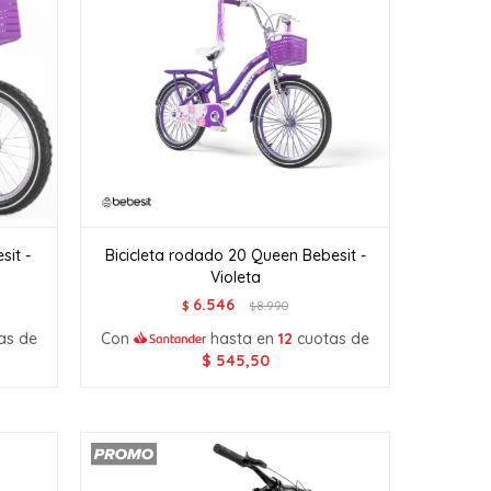
sit -
Bicicleta rodado 20 Queen Bebesit -
Violeta
6.546
$
8.990
$
as de
Con
hasta en
12
cuotas de
$
545,50