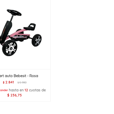
rt auto Bebesit - Rosa
2.841
$
5.980
$
hasta en
12
cuotas de
$
236,75