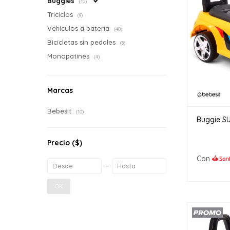
Buggies
(10)
Triciclos
(9)
Vehículos a batería
(40)
Bicicletas sin pedales
(8)
Monopatines
(4)
Marcas
Bebesit
(10)
Buggie SU
Precio
($)
Con
OK