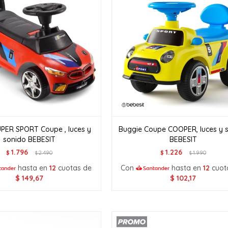
PER SPORT Coupe , luces y
Buggie Coupe COOPER, luces y 
sonido BEBESIT
BEBESIT
1.796
1.226
$
2.490
$
1.990
$
$
hasta en
12
cuotas de
Con
hasta en
12
cuot
$
149,67
$
102,17