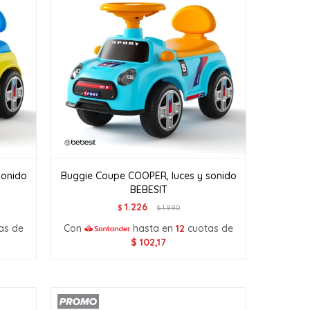
sonido
Buggie Coupe COOPER, luces y sonido
BEBESIT
1.226
$
1.990
$
as de
Con
hasta en
12
cuotas de
$
102,17