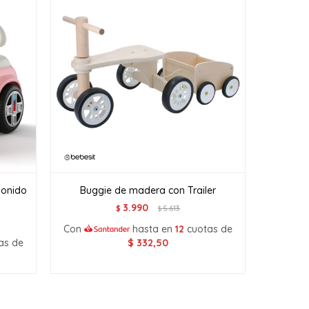
sonido
Buggie de madera con Trailer
3.990
$
5.613
$
Con
hasta en
12
cuotas de
as de
$
332,50