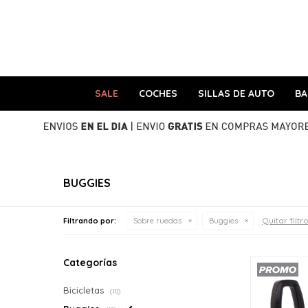
SALE
COCHES
SILLAS DE AUTO
B
BUGGIES
Quitar filtr
Filtrando por:
Sobre ruedas
Buggies
Categorías
Bicicletas
(10)