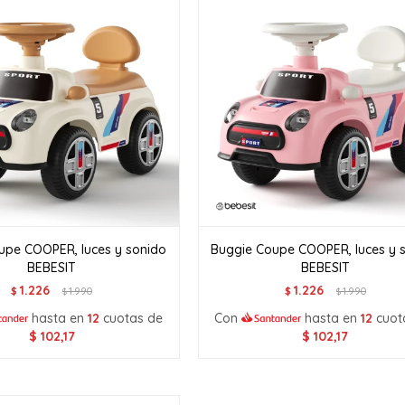
upe COOPER, luces y sonido
Buggie Coupe COOPER, luces y 
BEBESIT
BEBESIT
1.226
1.226
$
1.990
$
1.990
$
$
hasta en
12
cuotas de
Con
hasta en
12
cuot
$
102,17
$
102,17