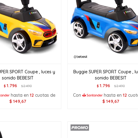
PER SPORT Coupe , luces y
Buggie SUPER SPORT Coupe , lu
sonido BEBESIT
sonido BEBESIT
1.796
1.796
$
2.490
$
2.490
$
$
hasta en
12
cuotas de
Con
hasta en
12
cuot
$
149,67
$
149,67