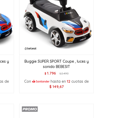
ces y
Buggie SUPER SPORT Coupe , luces y
sonido BEBESIT
1.796
$
2.490
$
as de
Con
hasta en
12
cuotas de
$
149,67