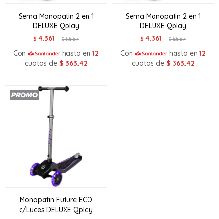
Sema Monopatin 2 en 1
Sema Monopatin 2 en 1
DELUXE Qplay
DELUXE Qplay
4.361
4.361
$
6.557
$
6.557
$
$
Con
hasta en
12
Con
hasta en
12
cuotas de
$
363,42
cuotas de
$
363,42
Monopatin Future ECO
c/Luces DELUXE Qplay