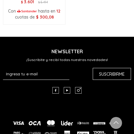
3.601
$
5.414
$
Con
hasta en
12
cuotas de
$
300,08
NEWSLETTER
¡Suscribite y recibí todas nuestras novedades!
SUSCRIBIRME


