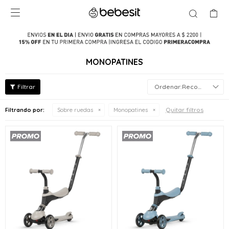

MONOPATINES
Recomendados
Quitar filtros
Filtrando por:
Sobre ruedas
Monopatines