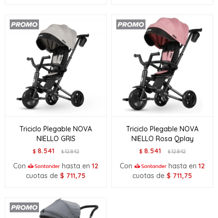
Triciclo Plegable NOVA
Triciclo Plegable NOVA
NIELLO GRIS
NIELLO Rosa Qplay
8.541
8.541
$
12.842
$
12.842
$
$
Con
hasta en
12
Con
hasta en
12
cuotas de
$
711,75
cuotas de
$
711,75