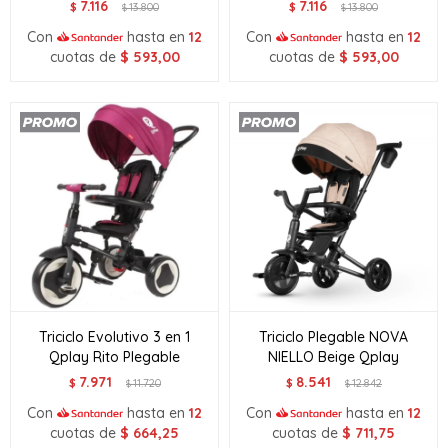
7.116
7.116
$
13.800
$
13.800
$
$
Con
hasta en
12
Con
hasta en
12
cuotas de
$
593,00
cuotas de
$
593,00
Triciclo Evolutivo 3 en 1
Triciclo Plegable NOVA
Qplay Rito Plegable
NIELLO Beige Qplay
7.971
8.541
$
11.720
$
12.842
$
$
Con
hasta en
12
Con
hasta en
12
cuotas de
$
664,25
cuotas de
$
711,75