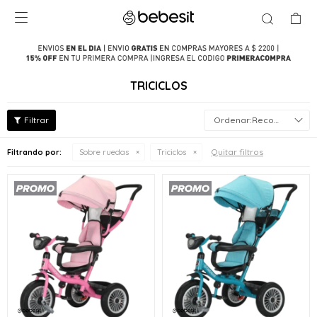

TRICICLOS
Recomendados
Quitar filtros
Filtrando por:
Sobre ruedas
Triciclos