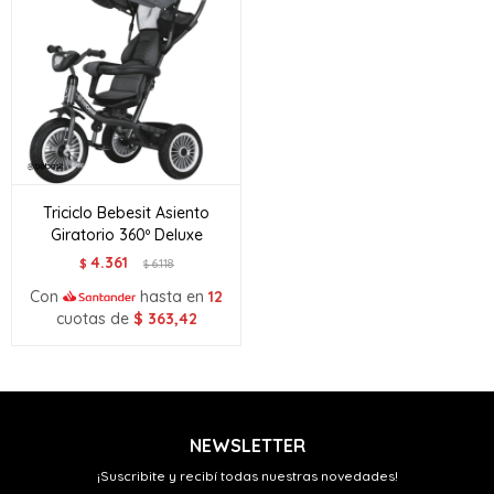
Triciclo Bebesit Asiento
Giratorio 360º Deluxe
4.361
$
6.118
$
Con
hasta en
12
cuotas de
$
363,42
NEWSLETTER
¡Suscribite y recibí todas nuestras novedades!