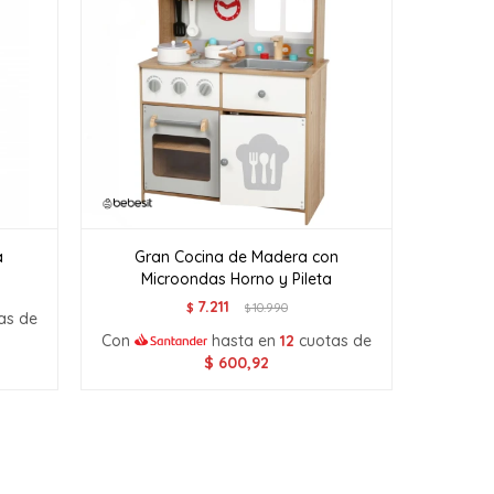
a
Gran Cocina de Madera con
Microondas Horno y Pileta
7.211
$
10.990
$
as de
Con
hasta en
12
cuotas de
$
600,92