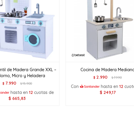
antil de Madera Grande XXL –
Cocina de Madera Median
orno, Micro y Heladera
2.990
$
7.990
$
7.990
$
15.900
$
Con
hasta en
12
cuot
hasta en
12
cuotas de
$
249,17
$
665,83