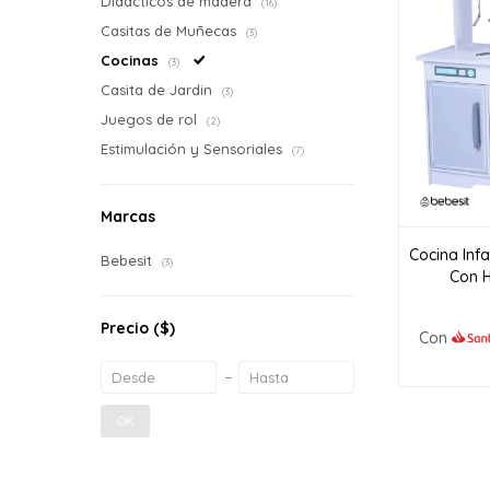
Didácticos de madera
(16)
Casitas de Muñecas
(3)
Cocinas
(3)
Casita de Jardin
(3)
Juegos de rol
(2)
Estimulación y Sensoriales
(7)
Marcas
Cocina Inf
Bebesit
(3)
Con H
Precio
($)
Con
OK