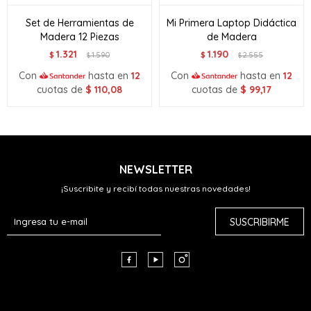
Set de Herramientas de
Mi Primera Laptop Didáctica
Madera 12 Piezas
de Madera
1.321
1.190
$
1.590
$
2.555
$
$
Con
hasta en
12
Con
hasta en
12
cuotas de
$
110,08
cuotas de
$
99,17
NEWSLETTER
¡Suscribite y recibí todas nuestras novedades!
SUSCRIBIRME


