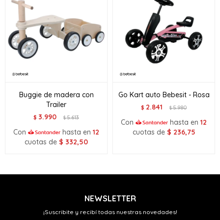
Buggie de madera con
Go Kart auto Bebesit - Rosa
Trailer
2.841
$
5.980
$
3.990
$
5.613
$
Con
hasta en
12
Con
hasta en
12
cuotas de
$
236,75
cuotas de
$
332,50
NEWSLETTER
¡Suscribite y recibí todas nuestras novedades!