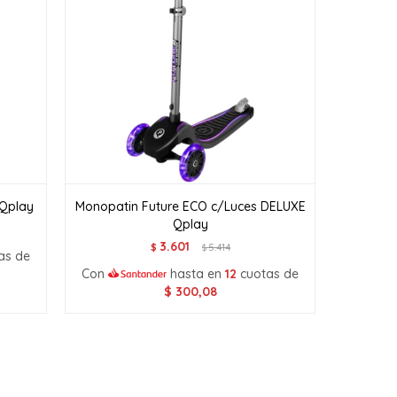
 Qplay
Monopatin Future ECO c/Luces DELUXE
Qplay
3.601
$
5.414
$
as de
Con
hasta en
12
cuotas de
$
300,08