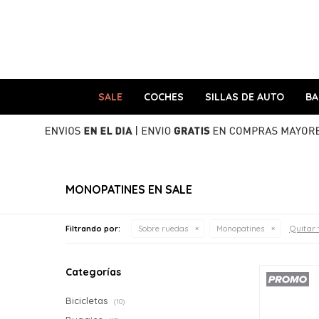
SALE
COCHES
SILLAS DE AUTO
B
MONOPATINES EN SALE
Quitar 
Filtrando por:
Sobre ruedas
Monopatines
Categorías
Bicicletas
(10)