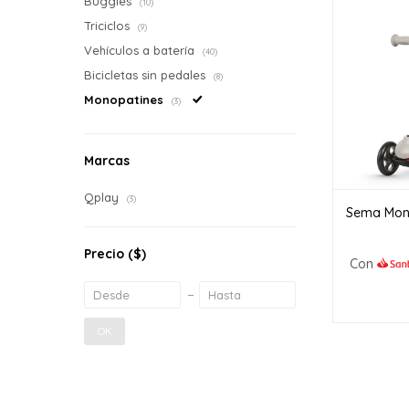
Buggies
(10)
Triciclos
(9)
Vehículos a batería
(40)
Bicicletas sin pedales
(8)
Monopatines
(3)
Marcas
Qplay
(3)
Sema Mono
Precio
($)
Con
OK