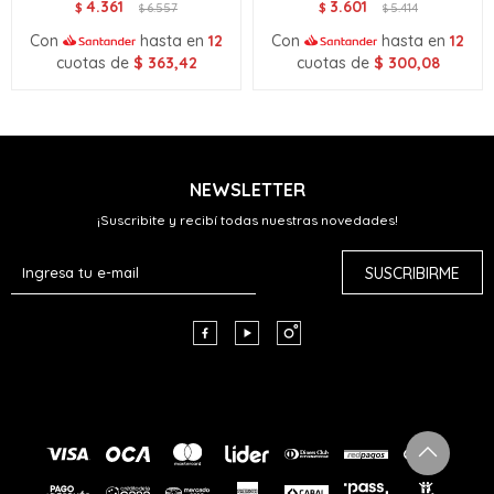
4.361
3.601
$
6.557
$
5.414
$
$
Con
hasta en
12
Con
hasta en
12
cuotas de
$
363,42
cuotas de
$
300,08
NEWSLETTER
¡Suscribite y recibí todas nuestras novedades!
SUSCRIBIRME


