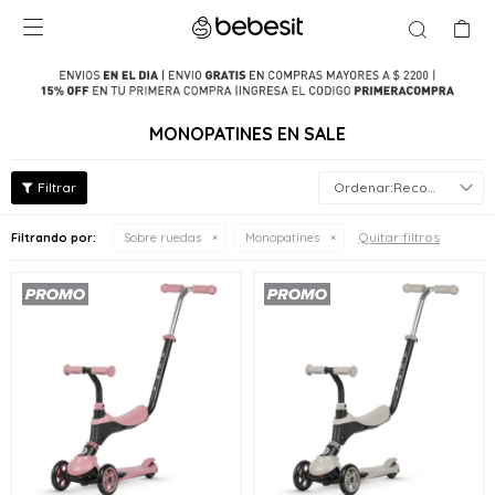

MONOPATINES EN SALE
Recomendados
Quitar filtros
Filtrando por:
Sobre ruedas
Monopatines