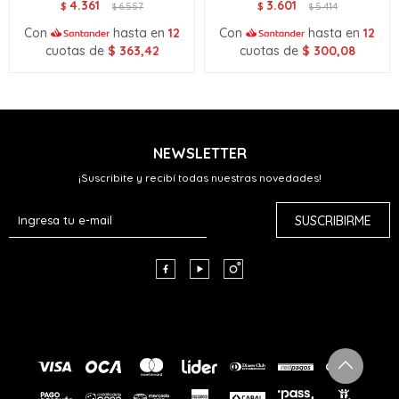
4.361
3.601
$
6.557
$
5.414
$
$
Con
hasta en
12
Con
hasta en
12
cuotas de
$
363,42
cuotas de
$
300,08
NEWSLETTER
¡Suscribite y recibí todas nuestras novedades!
SUSCRIBIRME


