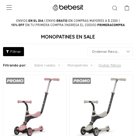

MONOPATINES EN SALE
Recomendados
Quitar filtros
Filtrando por:
Sobre ruedas
Monopatines