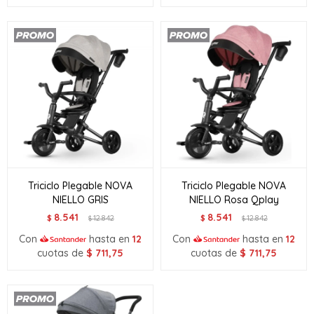
Triciclo Plegable NOVA
Triciclo Plegable NOVA
NIELLO GRIS
NIELLO Rosa Qplay
8.541
8.541
$
12.842
$
12.842
$
$
Con
hasta en
12
Con
hasta en
12
cuotas de
$
711,75
cuotas de
$
711,75