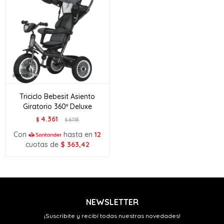
Triciclo Bebesit Asiento
Giratorio 360º Deluxe
4.361
$
6.118
$
Con
hasta en
12
cuotas de
$
363,42
NEWSLETTER
¡Suscribite y recibí todas nuestras novedades!