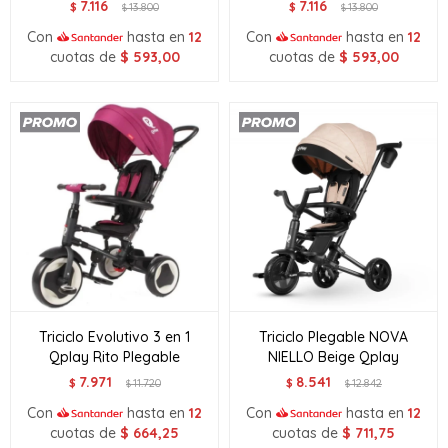
7.116
7.116
$
13.800
$
13.800
$
$
Con
hasta en
12
Con
hasta en
12
cuotas de
$
593,00
cuotas de
$
593,00
Triciclo Evolutivo 3 en 1
Triciclo Plegable NOVA
Qplay Rito Plegable
NIELLO Beige Qplay
7.971
8.541
$
11.720
$
12.842
$
$
Con
hasta en
12
Con
hasta en
12
cuotas de
$
664,25
cuotas de
$
711,75