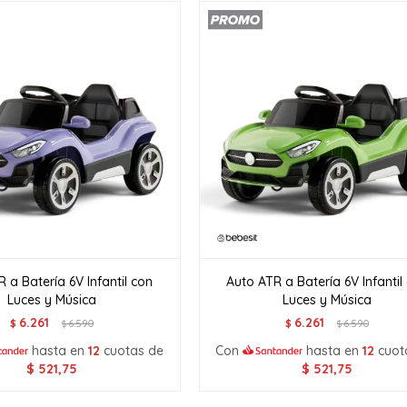
 a Batería 6V Infantil con
Auto ATR a Batería 6V Infantil
Luces y Música
Luces y Música
6.261
6.261
$
6.590
$
6.590
$
$
hasta en
12
cuotas de
Con
hasta en
12
cuot
$
521,75
$
521,75