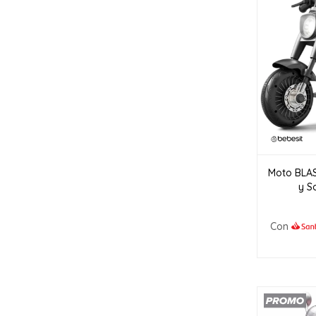
Moto BLAS
y S
Con