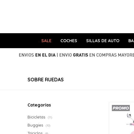
SALE
COCHES
SILLAS DE AUTO
B
SOBRE RUEDAS
Categorías
Bicicletas
(11)
Buggies
(10)
Triciclos
(9)