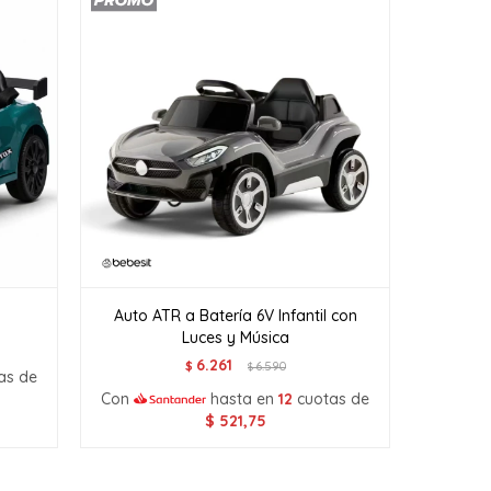
Auto ATR a Batería 6V Infantil con
Luces y Música
6.261
$
6.590
$
as de
Con
hasta en
12
cuotas de
$
521,75