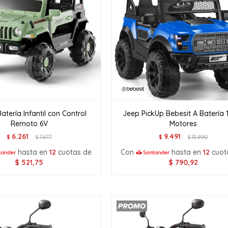
atería Infantil con Control
Jeep PickUp Bebesit A Batería 
Remoto 6V
Motores
6.261
9.491
$
7.677
$
13.990
$
$
hasta en
12
cuotas de
Con
hasta en
12
cuot
$
521,75
$
790,92