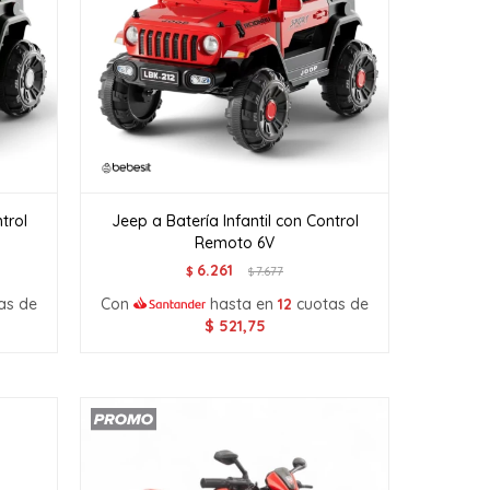
trol
Jeep a Batería Infantil con Control
Remoto 6V
6.261
$
7.677
$
as de
Con
hasta en
12
cuotas de
$
521,75