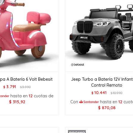
a A Batería 6 Volt Bebesit
Jeep Turbo a Batería 12V Infant
Control Remoto
3.791
$
3.990
$
10.441
$
10.990
$
hasta en
12
cuotas de
$
315,92
Con
hasta en
12
cuot
$
870,08