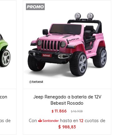
 con
Jeep Renegado a batería de 12V
Bebesit Rosado
11.866
$
16.908
$
as de
Con
hasta en
12
cuotas de
$
988,83