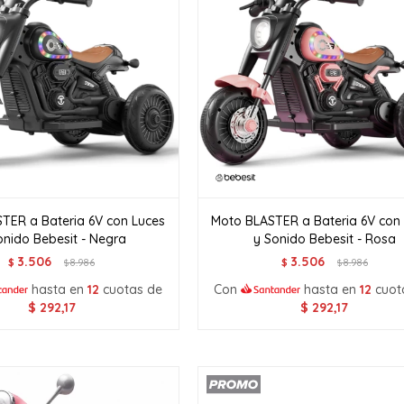
TER a Bateria 6V con Luces
Moto BLASTER a Bateria 6V con
onido Bebesit - Negra
y Sonido Bebesit - Rosa
3.506
3.506
$
8.986
$
8.986
$
$
hasta en
12
cuotas de
Con
hasta en
12
cuot
$
292,17
$
292,17