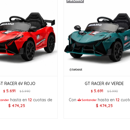
GT RACER 6V ROJO
GT RACER 6V VERDE
5.691
5.691
$
5.990
$
5.990
$
$
hasta en
12
cuotas de
Con
hasta en
12
cuot
$
474,25
$
474,25