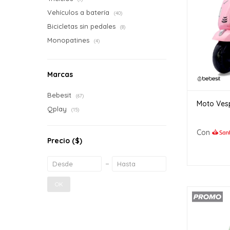
Vehículos a batería
(40)
Bicicletas sin pedales
(8)
Monopatines
(4)
Marcas
Bebesit
(67)
Moto Vesp
Qplay
(15)
Con
Precio
($)
OK