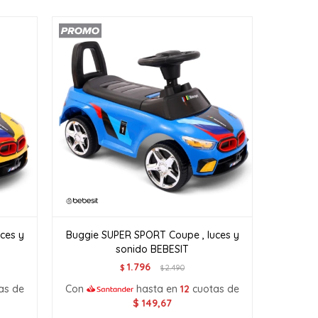
ces y
Buggie SUPER SPORT Coupe , luces y
sonido BEBESIT
1.796
$
2.490
$
as de
Con
hasta en
12
cuotas de
$
149,67