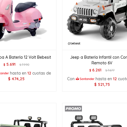
a A Batería 12 Volt Bebesit
Jeep a Batería Infantil con Con
Remoto 6V
5.691
$
7.990
$
6.261
$
7.677
$
hasta en
12
cuotas de
$
474,25
Con
hasta en
12
cuot
$
521,75