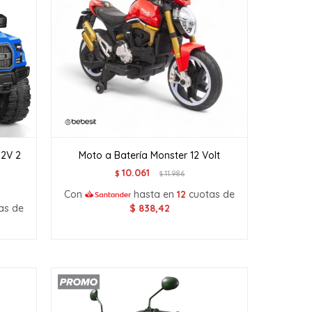
12V 2
Moto a Batería Monster 12 Volt
10.061
$
11.986
$
Con
hasta en
12
cuotas de
as de
$
838,42