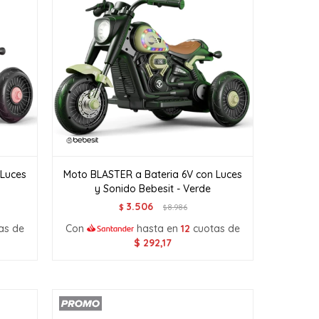
 Luces
Moto BLASTER a Bateria 6V con Luces
y Sonido Bebesit - Verde
3.506
$
8.986
$
as de
Con
hasta en
12
cuotas de
$
292,17