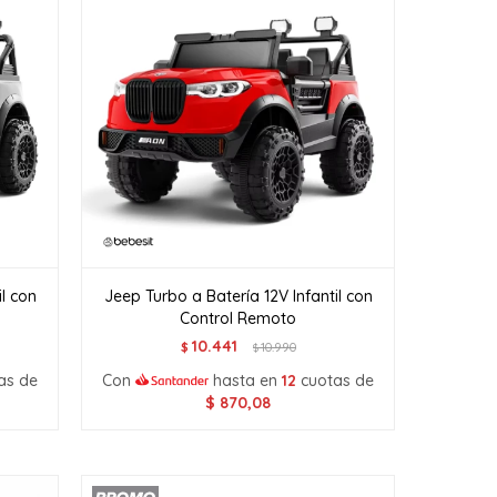
il con
Jeep Turbo a Batería 12V Infantil con
Control Remoto
10.441
$
10.990
$
as de
Con
hasta en
12
cuotas de
$
870,08