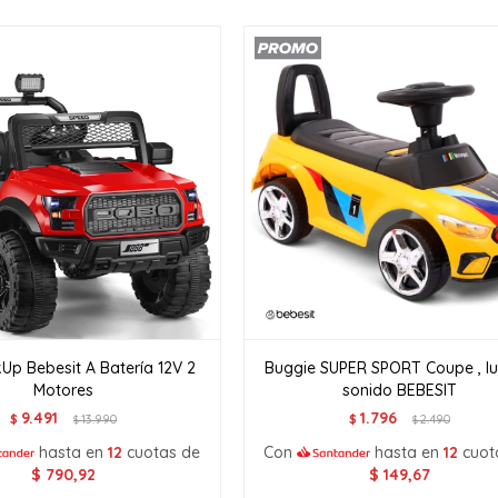
Up Bebesit A Batería 12V 2
Buggie SUPER SPORT Coupe , lu
Motores
sonido BEBESIT
9.491
1.796
$
13.990
$
2.490
$
$
hasta en
12
cuotas de
Con
hasta en
12
cuot
$
790,92
$
149,67