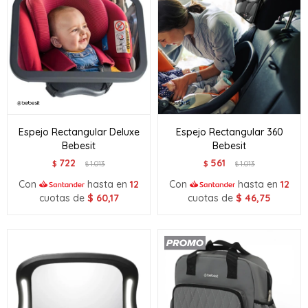
Espejo Rectangular Deluxe
Espejo Rectangular 360
Bebesit
Bebesit
722
561
$
1.013
$
1.013
$
$
Con
hasta en
12
Con
hasta en
12
cuotas de
$
60,17
cuotas de
$
46,75