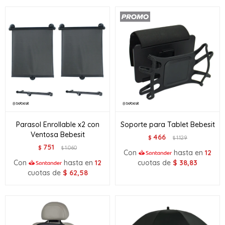
Parasol Enrollable x2 con
Soporte para Tablet Bebesit
Ventosa Bebesit
466
$
1.129
$
751
$
1.060
$
Con
hasta en
12
Con
hasta en
12
cuotas de
$
38,83
cuotas de
$
62,58