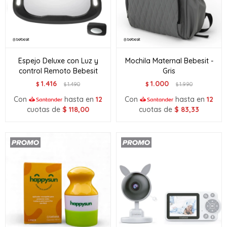
Espejo Deluxe con Luz y
Mochila Maternal Bebesit -
control Remoto Bebesit
Gris
1.416
1.000
$
1.490
$
1.990
$
$
Con
hasta en
12
Con
hasta en
12
cuotas de
$
118,00
cuotas de
$
83,33