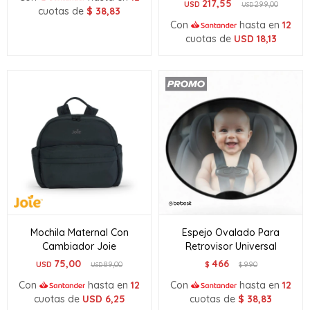
217,55
USD
299,00
USD
cuotas de
$
38,83
Con
hasta en
12
cuotas de
USD
18,13
Mochila Maternal Con
Espejo Ovalado Para
Cambiador Joie
Retrovisor Universal
75,00
466
USD
89,00
$
990
USD
$
Con
hasta en
12
Con
hasta en
12
cuotas de
USD
6,25
cuotas de
$
38,83