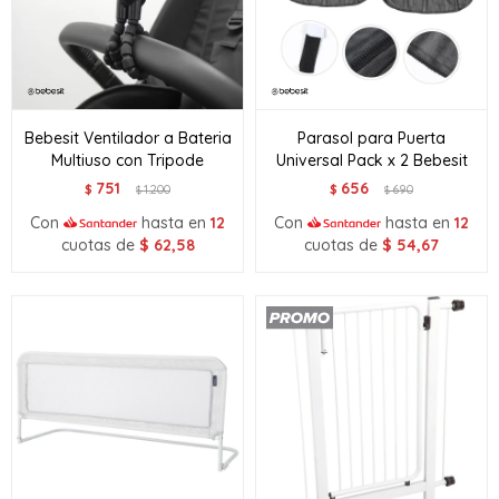
Bebesit Ventilador a Bateria
Parasol para Puerta
Multiuso con Tripode
Universal Pack x 2 Bebesit
751
656
$
1.200
$
690
$
$
Con
hasta en
12
Con
hasta en
12
cuotas de
$
62,58
cuotas de
$
54,67