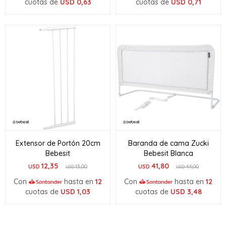
cuotas de
USD
0,63
cuotas de
USD
0,71
Extensor de Portón 20cm
Baranda de cama Zucki
Bebesit
Bebesit Blanca
12,35
41,80
USD
13,00
USD
44,00
USD
USD
Con
hasta en
12
Con
hasta en
12
cuotas de
USD
1,03
cuotas de
USD
3,48