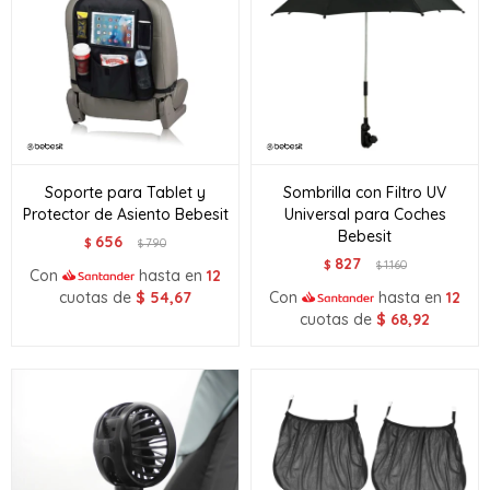
Soporte para Tablet y
Sombrilla con Filtro UV
Protector de Asiento Bebesit
Universal para Coches
Bebesit
656
$
790
$
827
$
1.160
$
Con
hasta en
12
cuotas de
$
54,67
Con
hasta en
12
cuotas de
$
68,92