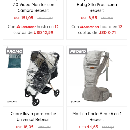
2.0 Video Monitor con
Baby Silla Practicuna
Cámara Bebesit
Bebesit
151,05
8,55
USD
229,00
USD
9,00
USD
USD
Con
hasta en
12
Con
hasta en
12
cuotas de
USD
12,59
cuotas de
USD
0,71
Cubre lluvia para coche
Mochila Porta Bebe 6 en 1
Universal Bebesit
Bebesit
18,05
44,65
USD
19,00
USD
67,14
USD
USD