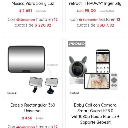
Musica,Vibracion y Luz
retractil THRUWAY Ingenuity
2.651
95,00
$
3.590
USD
100,00
$
USD
Con
hasta en
12
Con
hasta en
12
cuotas de
$
220,92
cuotas de
USD
7,92
Espejo Rectangular 360
Baby Call con Camara
Universal
Smart Guard HF3.0
Wifi1080p Ruido Blanco +
466
$
490
$
Soporte Bebesit
Con
hasta en
12