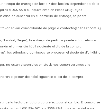
ma un tiempo de entrega de hasta 7 dias hábiles, dependiendo de la
yores a U$S 55 o su equivalente en Pesos Uruguayos.
 En caso de ausencia en el domicilio de entrega, se podrá
por favor enviar comprobante de pago a contacto@bebesit.com.uy
, Navidad, Reyes), la entrega de pedidos puede sufrir retrasos.
arán el primer día hábil siguiente al día de la compra.
ras), los sábados y domingos, se procesan el siguiente día hábil y
ayor, no están disponibles en stock nos comunicaremos a la
narán el primer día hábil siguiente al día de la compra.
rtir de la fecha de factura para efectcuar el cambio. El cambio se
viamente al 091 594 747 o al 2359 4747. Los costos del envío