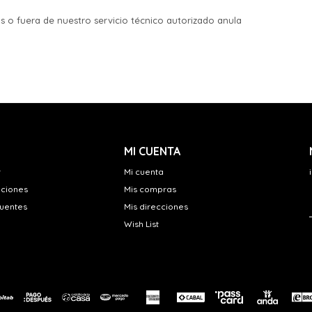
os o fuera de nuestro servicio técnico autorizado anula
MI CUENTA
r
Mi cuenta
uciones
Mis compras
cuentes
Mis direcciones
Wish List