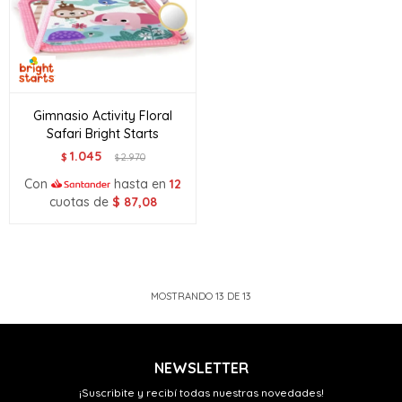
Gimnasio Activity Floral
Safari Bright Starts
1.045
$
2.970
$
Con
hasta en
12
cuotas de
$
87,08
MOSTRANDO
13
DE
13
NEWSLETTER
¡Suscribite y recibí todas nuestras novedades!