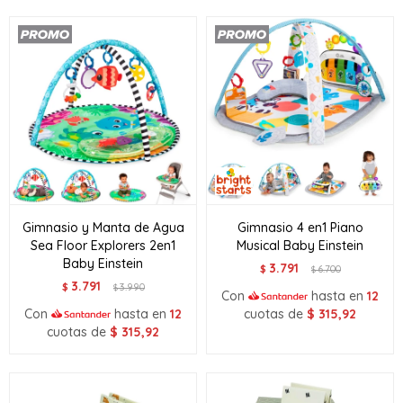
Gimnasio y Manta de Agua
Gimnasio 4 en1 Piano
Sea Floor Explorers 2en1
Musical Baby Einstein
Baby Einstein
3.791
$
6.700
$
3.791
$
3.990
$
Con
hasta en
12
Con
hasta en
12
cuotas de
$
315,92
cuotas de
$
315,92