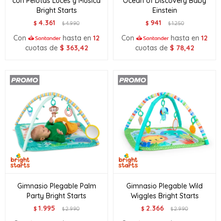
con Pelotas Luces y Música
Ocean of Discovery Baby
Bright Starts
Einstein
4.361
941
$
4.990
$
1.250
$
$
Con
hasta en
12
Con
hasta en
12
cuotas de
$
363,42
cuotas de
$
78,42
Gimnasio Plegable Palm
Gimnasio Plegable Wild
Party Bright Starts
Wiggles Bright Starts
1.995
2.366
$
2.990
$
2.990
$
$