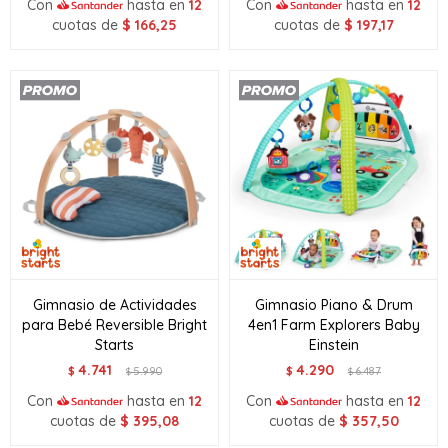
Con
hasta en
12
Con
hasta en
12
cuotas de
$
166,25
cuotas de
$
197,17
Gimnasio de Actividades
Gimnasio Piano & Drum
para Bebé Reversible Bright
4en1 Farm Explorers Baby
Starts
Einstein
4.741
4.290
$
5.990
$
6.487
$
$
Con
hasta en
12
Con
hasta en
12
cuotas de
$
395,08
cuotas de
$
357,50