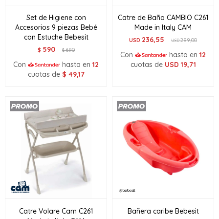
Set de Higiene con
Catre de Baño CAMBIO C261
Accesorios 9 piezas Bebé
Made in Italy CAM
con Estuche Bebesit
236,55
USD
299,00
USD
590
$
690
$
Con
hasta en
12
Con
hasta en
12
cuotas de
USD
19,71
cuotas de
$
49,17
Catre Volare Cam C261
Bañera caribe Bebesit