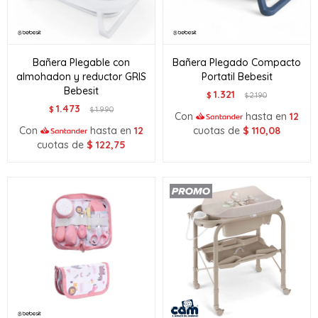
Bañera Plegable con
Bañera Plegado Compacto
almohadon y reductor GRIS
Portatil Bebesit
Bebesit
1.321
$
2.190
$
1.473
$
1.990
$
Con
hasta en
12
Con
hasta en
12
cuotas de
$
110,08
cuotas de
$
122,75