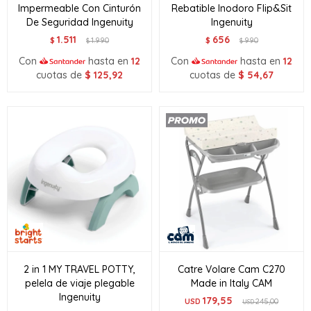
Impermeable Con Cinturón
Rebatible Inodoro Flip&Sit
De Seguridad Ingenuity
Ingenuity
1.511
656
$
1.990
$
990
$
$
Con
hasta en
12
Con
hasta en
12
cuotas de
$
125,92
cuotas de
$
54,67
2 in 1 MY TRAVEL POTTY,
Catre Volare Cam C270
pelela de viaje plegable
Made in Italy CAM
Ingenuity
179,55
USD
245,00
USD