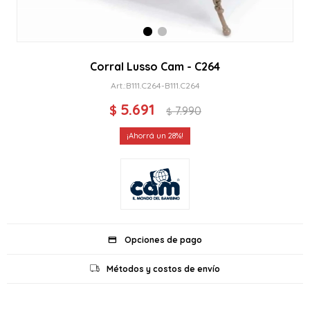
Corral Lusso Cam - C264
B111.C264-B111.C264
5.691
$
7.990
$
28
Opciones de pago
Métodos y costos de envío