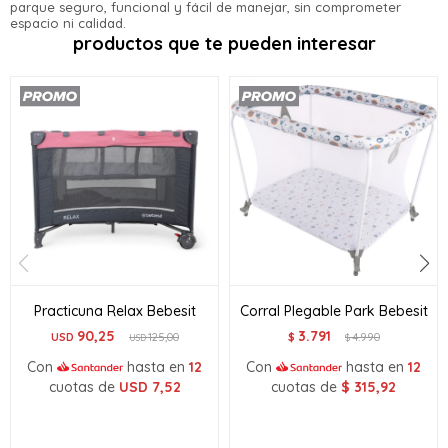
parque seguro, funcional y fácil de manejar, sin comprometer
* sujeto a aprobación crediticia. El monto disponible
espacio ni calidad.
Día
Mes
Año
puede variar por comercio
productos que te pueden interesar
Continuar
Practicuna Relax Bebesit
Corral Plegable Park Bebesit
90,25
3.791
USD
125,00
$
4.990
USD
$
Con
hasta en
12
Con
hasta en
12
cuotas de
USD
7,52
cuotas de
$
315,92