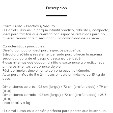
Descripción
Corral Lusso – Práctico y Seguro
El Corral Lusso es un parque infantil práctico, robusto y compacto,
ideal para familias que cuentan con espacios reducidos pero no
quieren renunciar a la seguridad y la comodidad de su bebé.
Características principales:
¡Sumate a la forma más ágil de comprar!
Diseño compacto, ideal para espacios pequeños.
Estructura sólida y resistente, pensada para ofrecer la máxima
Comprá en 3 cuotas sin recargo o hasta en
seguridad durante el juego o descanso del bebé.
12 cuotas * ¡Solo con tu cédula!
4 asas internas que ayudan al niño a sostenerse y practicar sus
* sujeto aprobación crediticia.
primeros intentos de ponerse de pie.
Verifica si estás calificado para comprar
Fácil de limpiar, simplemente con una esponja húmeda.
Comprá ahora y Pagá
con Pago Después:
Apto para niños de 5 a 24 meses o hasta un máximo de 15 kg de
Estás calificado para comprar usando Pago
Después, hasta en 12
Cédula de identidad
peso.
Después.
Ups!
cuotas y sin tocar tu
Dimensiones abierto: 102 cm (largo) x 72 cm (profundidad) x 79 cm
Parece que no tenes oferta, lamentamos el
tarjeta de crédito
¡Algo salió mal!
¡Tenés hasta
para comprar en las cuotas
(alto)
Celular
inconveniente, por cualquier duda
Dimensiones cerrado: 102 cm (largo) x 72 cm (profundidad) x 23,5
que prefieras!
Por favor intenta nuevamente mas tarde.
(alto)
contactanos en
Elegí tus productos preferidos
Peso total: 9,5 kg
preguntas@pagodespues.com.uy
Fecha de nacimiento
Elegís Pago Después como metodo
El Corral Lusso es la opción perfecta para padres que buscan un
de pago