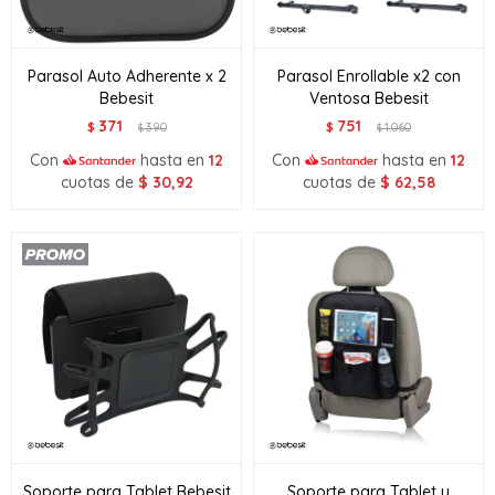
Parasol Auto Adherente x 2
Parasol Enrollable x2 con
Bebesit
Ventosa Bebesit
371
751
$
390
$
1.060
$
$
Con
hasta en
12
Con
hasta en
12
cuotas de
$
30,92
cuotas de
$
62,58
Soporte para Tablet Bebesit
Soporte para Tablet y