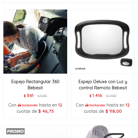
Espejo Rectangular 360
Espejo Deluxe con Luz y
Bebesit
control Remoto Bebesit
561
1.416
$
1.013
$
1.490
$
$
Con
hasta en
12
Con
hasta en
12
cuotas de
$
46,75
cuotas de
$
118,00