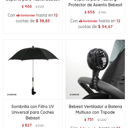
Protector de Asiento Bebesit
466
$
1.129
$
656
$
790
$
Con
hasta en
12
cuotas de
$
38,83
Con
hasta en
12
cuotas de
$
54,67
Sombrilla con Filtro UV
Bebesit Ventilador a Bateria
Universal para Coches
Multiuso con Tripode
Bebesit
751
$
1.200
$
827
$
1.160
$