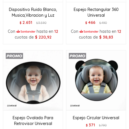
Dispositivo Ruido Blanco,
Espejo Rectangular 360
Musica,Vibracion y Luz
Universal
2.651
466
$
3.590
$
490
$
$
Con
hasta en
12
Con
hasta en
12
cuotas de
$
220,92
cuotas de
$
38,83
Espejo Ovalado Para
Espejo Circular Universal
Retrovisor Universal
371
$
790
$