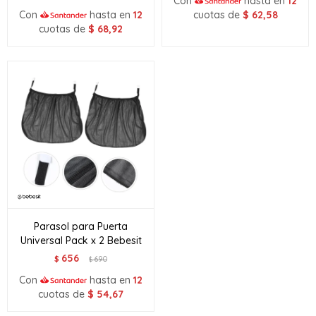
Con
hasta en
12
Con
hasta en
12
cuotas de
$
62,58
cuotas de
$
68,92
Parasol para Puerta
Universal Pack x 2 Bebesit
656
$
690
$
Con
hasta en
12
cuotas de
$
54,67