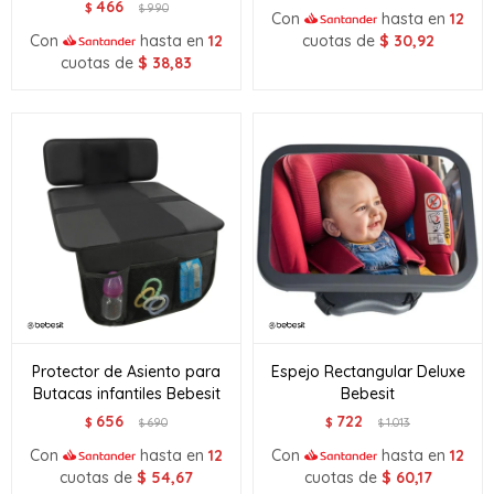
466
$
990
$
Con
hasta en
12
Con
hasta en
12
cuotas de
$
30,92
cuotas de
$
38,83
Protector de Asiento para
Espejo Rectangular Deluxe
Butacas infantiles Bebesit
Bebesit
656
722
$
690
$
1.013
$
$
Con
hasta en
12
Con
hasta en
12
cuotas de
$
54,67
cuotas de
$
60,17