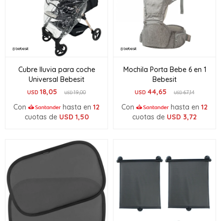
Cubre lluvia para coche
Mochila Porta Bebe 6 en 1
Universal Bebesit
Bebesit
18,05
44,65
USD
19,00
USD
67,14
USD
USD
Con
hasta en
12
Con
hasta en
12
cuotas de
USD
1,50
cuotas de
USD
3,72