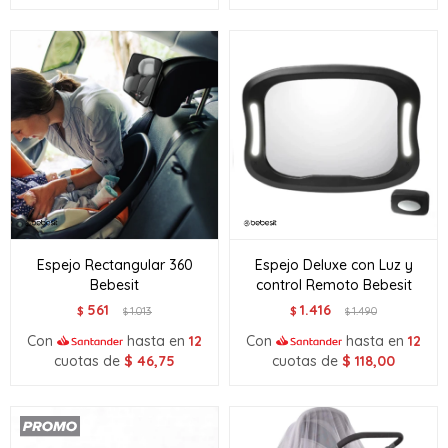
Espejo Rectangular 360
Espejo Deluxe con Luz y
Bebesit
control Remoto Bebesit
561
1.416
$
1.013
$
1.490
$
$
Con
hasta en
12
Con
hasta en
12
cuotas de
$
46,75
cuotas de
$
118,00