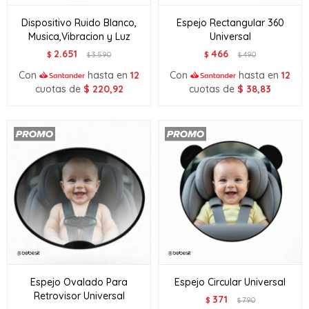
Dispositivo Ruido Blanco,
Espejo Rectangular 360
Musica,Vibracion y Luz
Universal
2.651
466
$
3.590
$
490
$
$
Con
hasta en
12
Con
hasta en
12
cuotas de
$
220,92
cuotas de
$
38,83
Espejo Ovalado Para
Espejo Circular Universal
Retrovisor Universal
371
$
790
$