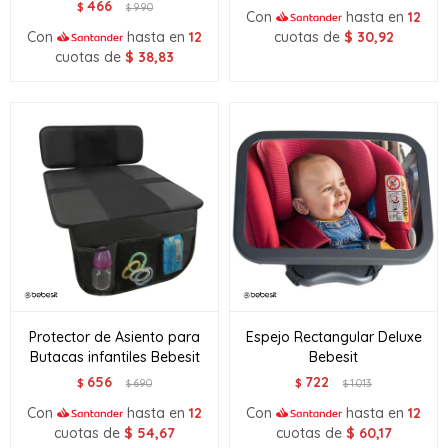
466
$
990
$
Con
hasta en
12
Con
hasta en
12
cuotas de
$
30,92
cuotas de
$
38,83
Protector de Asiento para
Espejo Rectangular Deluxe
Butacas infantiles Bebesit
Bebesit
656
722
$
690
$
1.013
$
$
Con
hasta en
12
Con
hasta en
12
cuotas de
$
54,67
cuotas de
$
60,17