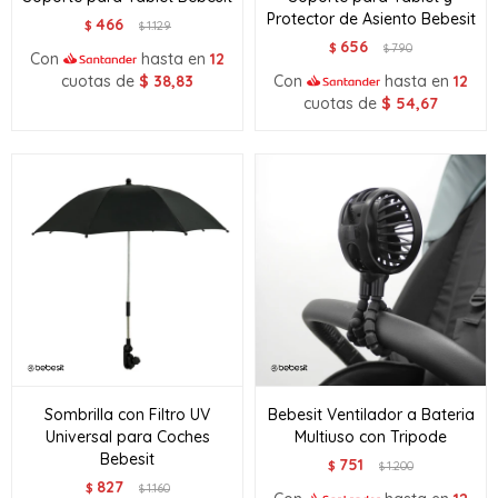
Protector de Asiento Bebesit
466
$
1.129
$
656
$
790
$
Con
hasta en
12
cuotas de
$
38,83
Con
hasta en
12
cuotas de
$
54,67
Sombrilla con Filtro UV
Bebesit Ventilador a Bateria
Universal para Coches
Multiuso con Tripode
Bebesit
751
$
1.200
$
827
$
1.160
$