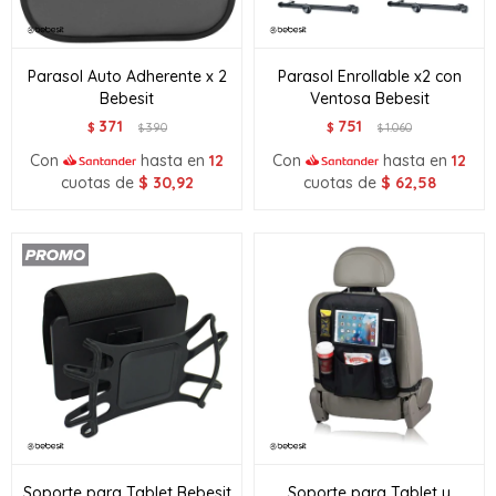
Parasol Auto Adherente x 2
Parasol Enrollable x2 con
Bebesit
Ventosa Bebesit
371
751
$
390
$
1.060
$
$
Con
hasta en
12
Con
hasta en
12
cuotas de
$
30,92
cuotas de
$
62,58
Soporte para Tablet Bebesit
Soporte para Tablet y