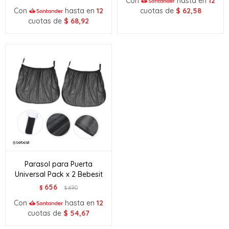
Con
hasta en
12
Con
hasta en
12
cuotas de
$
62,58
cuotas de
$
68,92
Parasol para Puerta
Universal Pack x 2 Bebesit
656
$
690
$
Con
hasta en
12
cuotas de
$
54,67