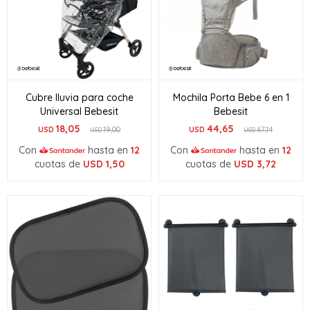
Cubre lluvia para coche
Mochila Porta Bebe 6 en 1
Universal Bebesit
Bebesit
18,05
44,65
USD
19,00
USD
67,14
USD
USD
Con
hasta en
12
Con
hasta en
12
cuotas de
USD
1,50
cuotas de
USD
3,72