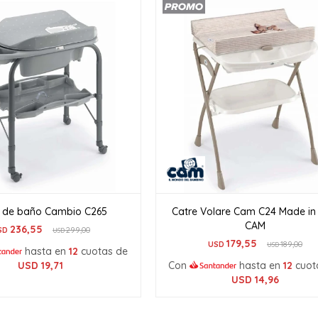
e de baño Cambio C265
Catre Volare Cam C24 Made in 
CAM
236,55
SD
299,00
USD
179,55
USD
189,00
USD
hasta en
12
cuotas de
USD
19,71
Con
hasta en
12
cuot
USD
14,96