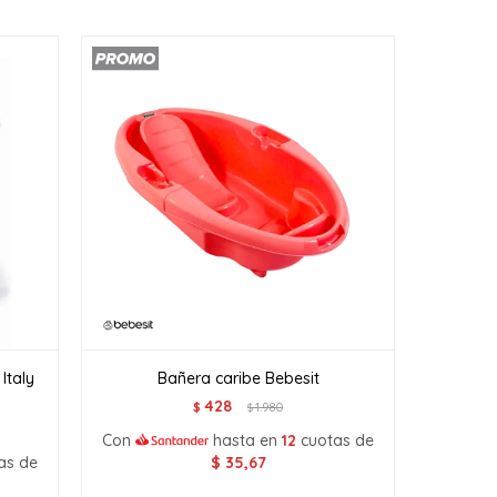
Italy
Bañera caribe Bebesit
428
$
1.980
$
Con
hasta en
12
cuotas de
as de
$
35,67