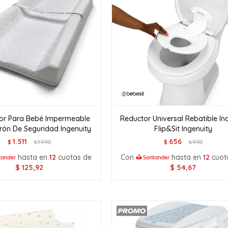
r Para Bebé Impermeable
Reductor Universal Rebatible I
rón De Seguridad Ingenuity
Flip&Sit Ingenuity
1.511
656
$
1.990
$
990
$
$
hasta en
12
cuotas de
Con
hasta en
12
cuot
$
125,92
$
54,67