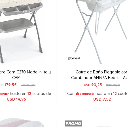
are Cam C270 Made in Italy
Catre de Baño Plegable co
CAM
Cambiador ANGRA Bebesit A
179,55
90,25
SD
245,00
USD
130,00
USD
USD
hasta en
12
cuotas de
Con
hasta en
12
cuot
USD
14,96
USD
7,52