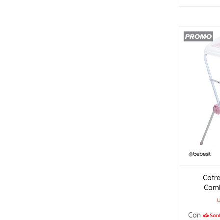
Catr
Camb
Con