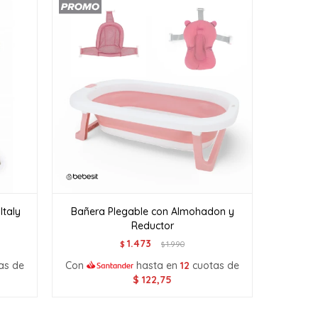
Italy
Bañera Plegable con Almohadon y
Reductor
1.473
$
1.990
$
as de
Con
hasta en
12
cuotas de
$
122,75