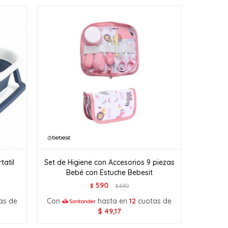
atil
Set de Higiene con Accesorios 9 piezas
Bebé con Estuche Bebesit
590
$
690
$
as de
Con
hasta en
12
cuotas de
$
49,17