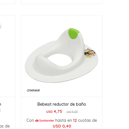
n
Bebesit reductor de baño
t
4,75
USD
5,00
USD
Con
hasta en
12
cuotas de
as de
USD
0,40