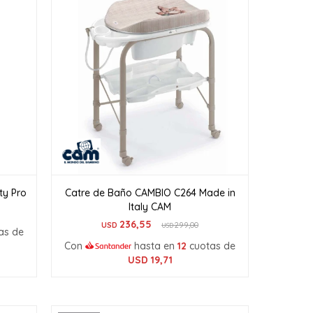
ty Pro
Catre de Baño CAMBIO C264 Made in
Italy CAM
236,55
USD
299,00
USD
as de
Con
hasta en
12
cuotas de
USD
19,71