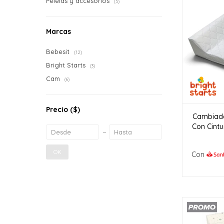
Pelelas y accesorios
(5)
Marcas
Bebesit
(12)
Bright Starts
(3)
Cam
(6)
Precio
($)
Cambiado
Con Cintu
OK
Con