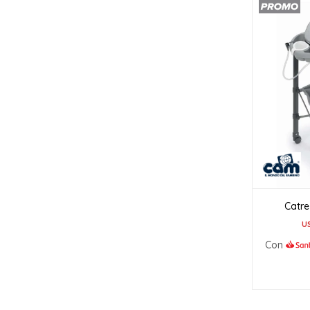
Catr
U
Con