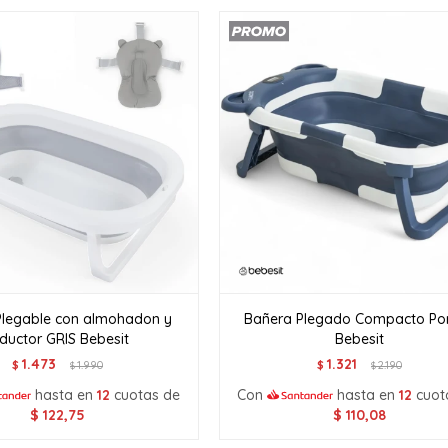
Plegable con almohadon y
Bañera Plegado Compacto Port
ductor GRIS Bebesit
Bebesit
1.473
1.321
$
1.990
$
2.190
$
$
hasta en
12
cuotas de
Con
hasta en
12
cuot
$
122,75
$
110,08