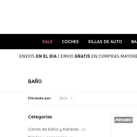
SALE
COCHES
SILLAS DE AUTO
B
BAÑO
Filtrando por:
Baño
Categorías
Catres de baño y bañeras
(16)