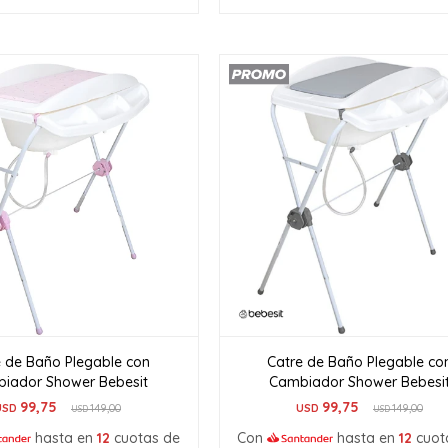
e de Baño Plegable con
Catre de Baño Plegable co
iador Shower Bebesit
Cambiador Shower Bebesi
99,75
99,75
USD
149,00
USD
149,00
USD
USD
hasta en
12
cuotas de
Con
hasta en
12
cuot