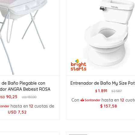
e de Baño Plegable con
Entrenador de Baño My Size Pot
dor ANGRA Bebesit ROSA
1.891
$
2.587
$
90,25
USD
130,00
USD
Con
hasta en
12
cuot
hasta en
12
cuotas de
$
157,58
USD
7,52