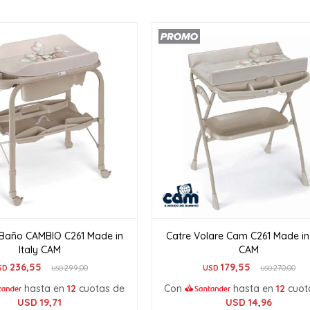
 Baño CAMBIO C261 Made in
Catre Volare Cam C261 Made in 
Italy CAM
CAM
236,55
179,55
SD
299,00
USD
270,00
USD
USD
hasta en
12
cuotas de
Con
hasta en
12
cuot
USD
19,71
USD
14,96