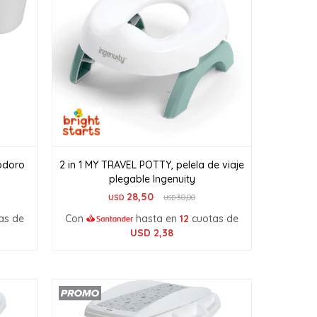
nodoro
2 in 1 MY TRAVEL POTTY, pelela de viaje
plegable Ingenuity
28,50
USD
30,00
USD
as de
Con
hasta en
12
cuotas de
USD
2,38