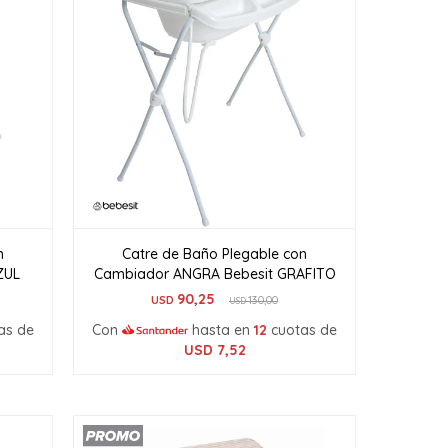
n
Catre de Baño Plegable con
ZUL
Cambiador ANGRA Bebesit GRAFITO
90,25
USD
130,00
USD
as de
Con
hasta en
12
cuotas de
USD
7,52