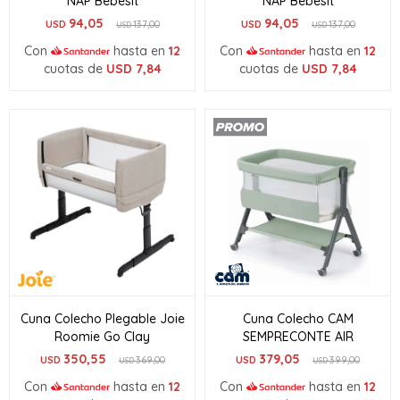
NAP Bebesit
NAP Bebesit
94,05
94,05
USD
137,00
USD
137,00
USD
USD
Con
hasta en
12
Con
hasta en
12
cuotas de
USD
7,84
cuotas de
USD
7,84
Cuna Colecho Plegable Joie
Cuna Colecho CAM
Roomie Go Clay
SEMPRECONTE AIR
350,55
379,05
USD
369,00
USD
399,00
USD
USD
Con
hasta en
12
Con
hasta en
12