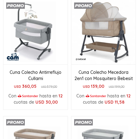
Cuna Colecho Antirreflujo
Cuna Colecho Mecedora
Cullami
2en1 con Mosquitero Bebesit
360,05
139,00
USD
379,00
USD
199,00
USD
USD
Con
hasta en
12
Con
hasta en
12
cuotas de
USD
30,00
cuotas de
USD
11,58