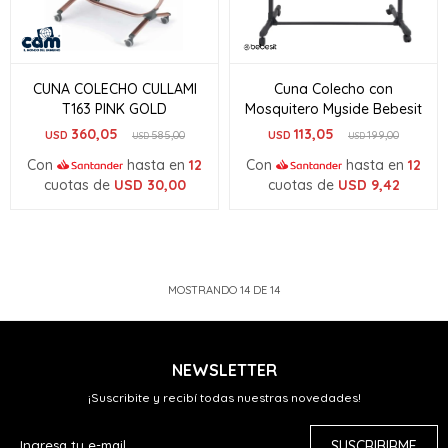
CUNA COLECHO CULLAMI
Cuna Colecho con
T163 PINK GOLD
Mosquitero Myside Bebesit
360,05
113,05
USD
585,00
USD
199,00
USD
USD
Con
hasta en
12
Con
hasta en
12
cuotas de
USD
30,00
cuotas de
USD
9,42
MOSTRANDO
14
DE
14
NEWSLETTER
¡Suscribite y recibí todas nuestras novedades!
SUSCRIBIRME