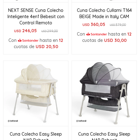
NEXT SENSE Cuna Colecho
Cuna Colecho Cullami T164
Inteligente 4en1 Bebesit con
BEIGE Made in Italy CAM
Control Remoto
360,05
USD
379,00
USD
246,05
USD
299,00
USD
Con
hasta en
12
Con
hasta en
12
cuotas de
USD
30,00
cuotas de
USD
20,50
Cuna Colecho Easy Sleep
Cuna Colecho Easy Sleep