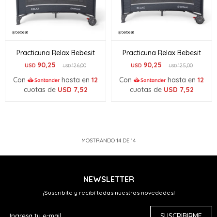
Practicuna Relax Bebesit
Practicuna Relax Bebesit
90,25
90,25
USD
126,00
USD
125,00
USD
USD
Con
hasta en
12
Con
hasta en
12
cuotas de
USD
7,52
cuotas de
USD
7,52
MOSTRANDO
14
DE
14
NEWSLETTER
¡Suscribite y recibí todas nuestras novedades!
SUSCRIBIRME