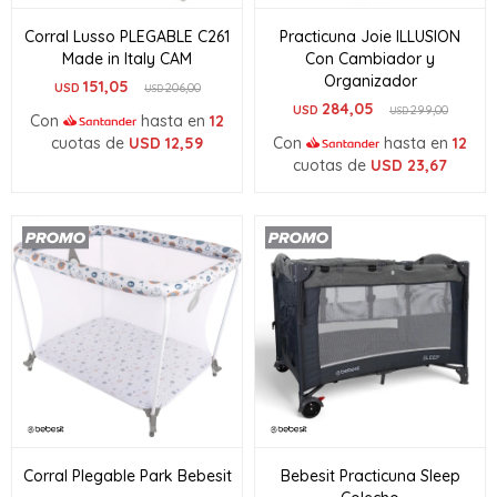
Corral Lusso PLEGABLE C261
Practicuna Joie ILLUSION
Made in Italy CAM
Con Cambiador y
Organizador
151,05
USD
206,00
USD
284,05
USD
299,00
USD
Con
hasta en
12
cuotas de
USD
12,59
Con
hasta en
12
cuotas de
USD
23,67
Corral Plegable Park Bebesit
Bebesit Practicuna Sleep