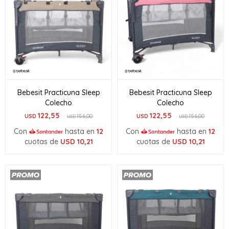
Bebesit Practicuna Sleep
Bebesit Practicuna Sleep
Colecho
Colecho
122,55
122,55
USD
156,00
USD
156,00
USD
USD
Con
hasta en
12
Con
hasta en
12
cuotas de
USD
10,21
cuotas de
USD
10,21