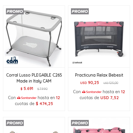
Corral Lusso PLEGABLE C265
Practicuna Relax Bebesit
Made in Italy CAM
90,25
USD
125,00
USD
5.691
$
7.990
$
Con
hasta en
12
Con
hasta en
12
cuotas de
USD
7,52
cuotas de
$
474,25