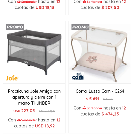
Con
hasta en
12
Con
hasta en
12
cuotas de
USD
18,13
cuotas de
$
207,50
Practicuna Joie Amigo con
Corral Lusso Cam - C264
apertura y cierre con 1
5.691
$
7.990
$
mano THUNDER
Con
hasta en
12
227,05
USD
299,00
USD
cuotas de
$
474,25
Con
hasta en
12
cuotas de
USD
18,92