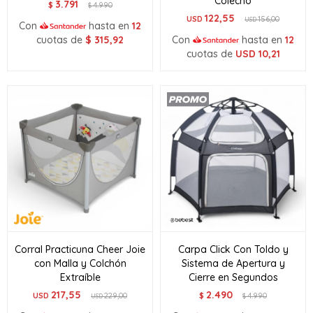
Colecho
3.791
$
4.990
$
122,55
USD
156,00
USD
Con
hasta en
12
cuotas de
$
315,92
Con
hasta en
12
cuotas de
USD
10,21
Corral Practicuna Cheer Joie
Carpa Click Con Toldo y
con Malla y Colchón
Sistema de Apertura y
Extraíble
Cierre en Segundos
217,55
2.490
USD
229,00
$
4.990
USD
$