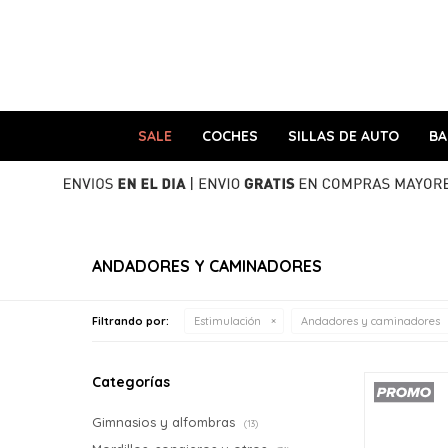
SALE
COCHES
SILLAS DE AUTO
B
ANDADORES Y CAMINADORES
Filtrando por:
Estimulación
Andadores y caminadores
Categorías
Gimnasios y alfombras
(13)