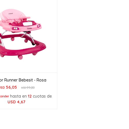
r Runner Bebesit - Rosa
56,05
USD
99,00
USD
hasta en
12
cuotas de
USD
4,67