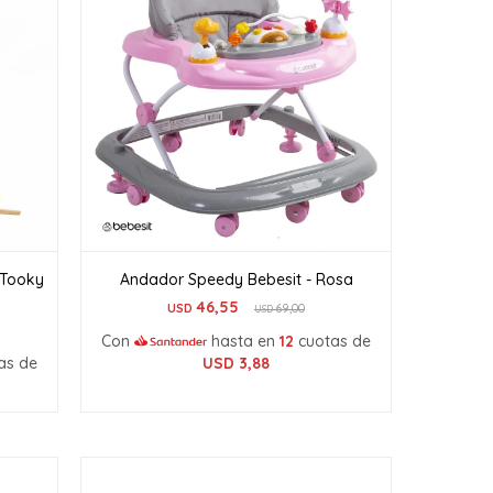
 Tooky
Andador Speedy Bebesit - Rosa
46,55
USD
69,00
USD
Con
hasta en
12
cuotas de
as de
USD
3,88