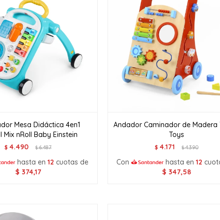
dor Mesa Didáctica 4en1
Andador Caminador de Madera
l Mix nRoll Baby Einstein
Toys
4.490
4.171
$
6.487
$
4.390
$
$
hasta en
12
cuotas de
Con
hasta en
12
cuot
$
374,17
$
347,58