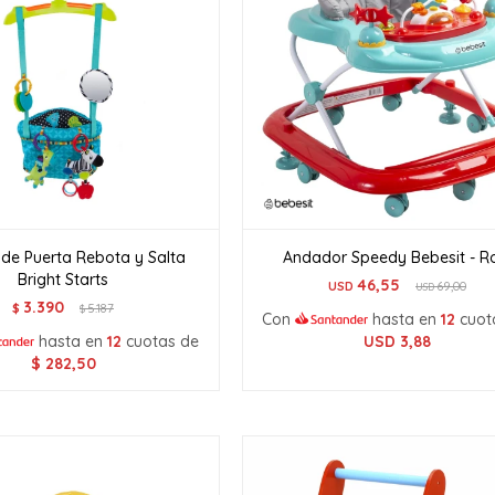
de Puerta Rebota y Salta
Andador Speedy Bebesit - R
Bright Starts
46,55
USD
69,00
USD
3.390
$
5.187
$
Con
hasta en
12
cuot
hasta en
12
cuotas de
USD
3,88
$
282,50