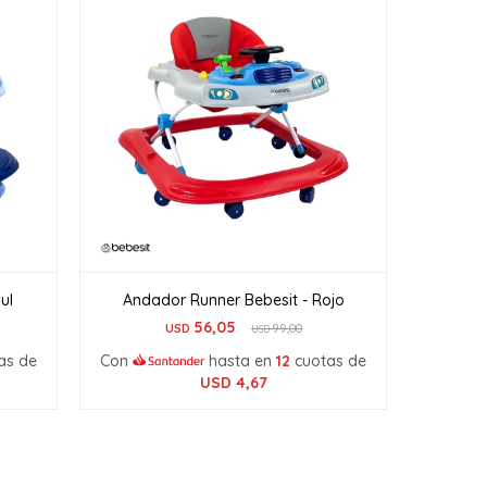
ul
Andador Runner Bebesit - Rojo
56,05
USD
99,00
USD
as de
Con
hasta en
12
cuotas de
USD
4,67