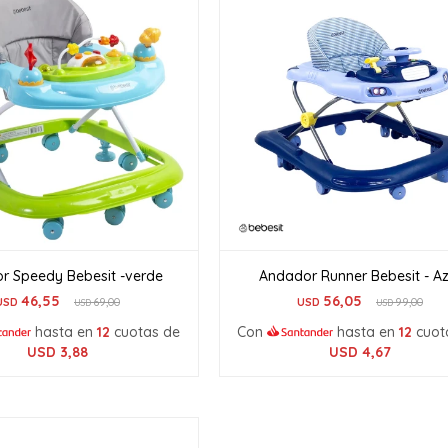
r Speedy Bebesit -verde
Andador Runner Bebesit - Az
46,55
56,05
USD
69,00
USD
99,00
USD
USD
hasta en
12
cuotas de
Con
hasta en
12
cuot
USD
3,88
USD
4,67