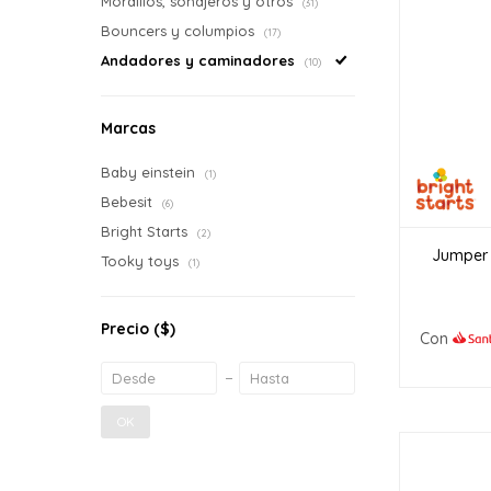
Mordillos, sonajeros y otros
(31)
Bouncers y columpios
(17)
Andadores y caminadores
(10)
Marcas
Baby einstein
(1)
Bebesit
(6)
Bright Starts
(2)
Jumper 
Tooky toys
(1)
Precio
($)
Con
OK