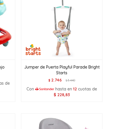
ojo
Jumper de Puerta Playful Parade Bright
Starts
2.746
$
3.440
$
as de
Con
hasta en
12
cuotas de
$
228,83