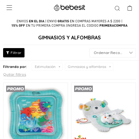

GIMNASIOS Y ALFOMBRAS
Recomendados
Filtrando por:
Estimulación
Gimnasios y alfombras
Quitar filtros