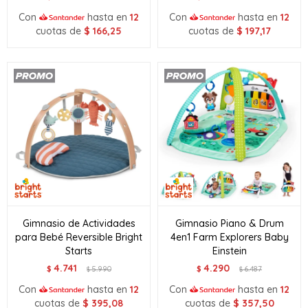
Con
hasta en
12
Con
hasta en
12
cuotas de
$
166,25
cuotas de
$
197,17
Gimnasio de Actividades
Gimnasio Piano & Drum
para Bebé Reversible Bright
4en1 Farm Explorers Baby
Starts
Einstein
4.741
4.290
$
5.990
$
6.487
$
$
Con
hasta en
12
Con
hasta en
12
cuotas de
$
395,08
cuotas de
$
357,50