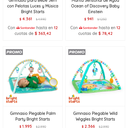
Gimnasio para Bebé 5en1
Manta Sensorial de Agua
con Pelotas Luces y Música
Ocean of Discovery Baby
Bright Starts
Einstein
4.361
941
$
4.990
$
1.250
$
$
Con
hasta en
12
Con
hasta en
12
cuotas de
$
363,42
cuotas de
$
78,42
Gimnasio Plegable Palm
Gimnasio Plegable Wild
Party Bright Starts
Wiggles Bright Starts
1.995
2.366
$
2.990
$
2.990
$
$