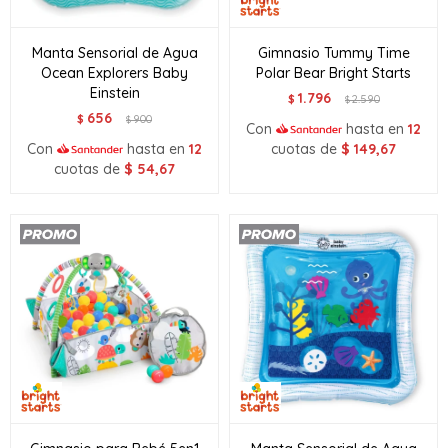
Manta Sensorial de Agua
Gimnasio Tummy Time
Ocean Explorers Baby
Polar Bear Bright Starts
Einstein
1.796
$
2.590
$
656
$
900
$
Con
hasta en
12
Con
hasta en
12
cuotas de
$
149,67
cuotas de
$
54,67