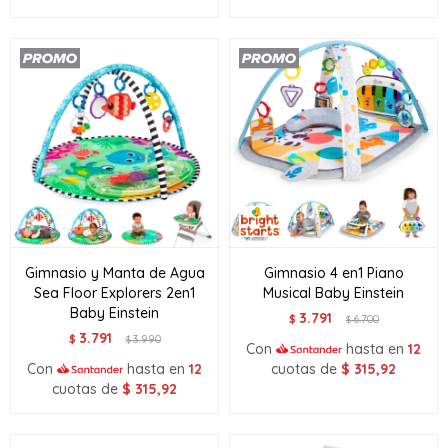
Gimnasio y Manta de Agua
Gimnasio 4 en1 Piano
Sea Floor Explorers 2en1
Musical Baby Einstein
Baby Einstein
3.791
$
6.700
$
3.791
$
3.990
$
Con
hasta en
12
Con
hasta en
12
cuotas de
$
315,92
cuotas de
$
315,92