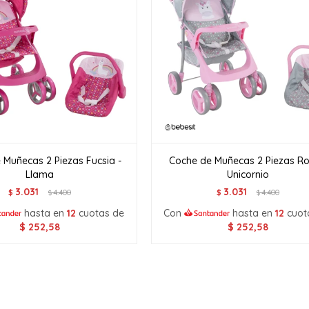
 Muñecas 2 Piezas Fucsia -
Coche de Muñecas 2 Piezas Ro
Llama
Unicornio
3.031
3.031
$
4.400
$
4.400
$
$
hasta en
12
cuotas de
Con
hasta en
12
cuot
$
252,58
$
252,58