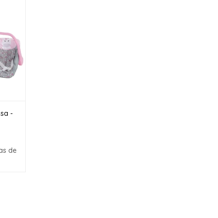
sa -
as de