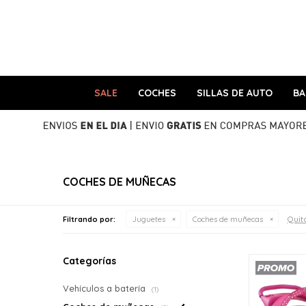
SALE
COCHES
SILLAS DE AUTO
B
COCHES DE MUÑECAS
Quita
Filtrando por:
Juguetes
Coches de muñecas
Categorías
Vehículos a batería
(1)