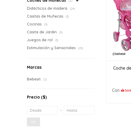
Coches de muñecas
(2)
Didácticos de madera
(24)
Casitas de Muñecas
(3)
Cocinas
(5)
Casita de Jardin
(3)
Juegos de rol
(3)
Estimulación y Sensoriales
(20)
Marcas
Coche de
Bebesit
(2)
Con
Precio
($)
OK