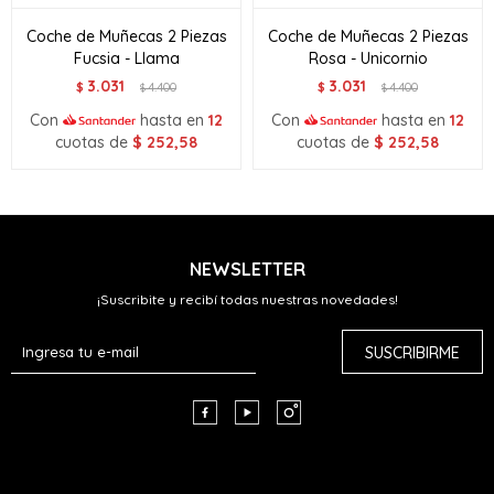
Coche de Muñecas 2 Piezas
Coche de Muñecas 2 Piezas
Fucsia - Llama
Rosa - Unicornio
3.031
3.031
$
4.400
$
4.400
$
$
Con
hasta en
12
Con
hasta en
12
cuotas de
$
252,58
cuotas de
$
252,58
NEWSLETTER
¡Suscribite y recibí todas nuestras novedades!
SUSCRIBIRME


