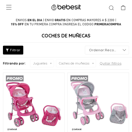

COCHES DE MUÑECAS
Recomendados
Quitar filtros
Filtrando por:
Juguetes
Coches de muñecas