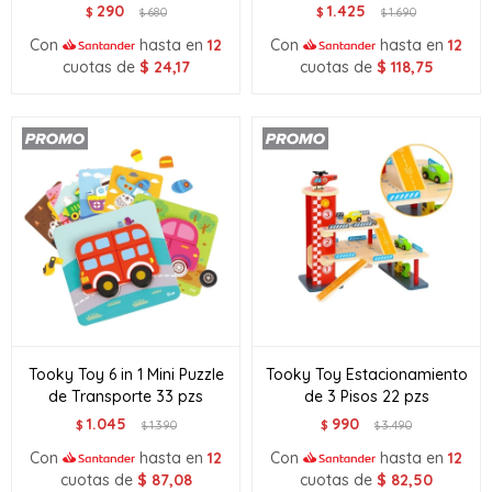
290
1.425
$
680
$
1.690
$
$
Con
hasta en
12
Con
hasta en
12
cuotas de
$
24,17
cuotas de
$
118,75
Tooky Toy 6 in 1 Mini Puzzle
Tooky Toy Estacionamiento
de Transporte 33 pzs
de 3 Pisos 22 pzs
1.045
990
$
1.390
$
3.490
$
$
Con
hasta en
12
Con
hasta en
12
cuotas de
$
87,08
cuotas de
$
82,50