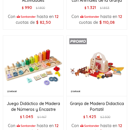
Actividades
con Animales de la Granja
990
1.321
$
1.800
$
1.853
$
$
Con
hasta en
12
Con
hasta en
12
cuotas de
$
82,50
cuotas de
$
110,08
Juego Didáctico de Madera
Granja de Madera Didactica
de Números y Encastre
Portatil
1.045
1.425
$
1.467
$
2.500
$
$
Con
hasta en
12
Con
hasta en
12