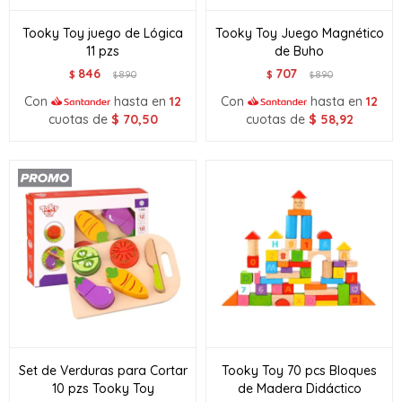
Tooky Toy juego de Lógica
Tooky Toy Juego Magnético
11 pzs
de Buho
846
707
$
890
$
890
$
$
Con
hasta en
12
Con
hasta en
12
cuotas de
$
70,50
cuotas de
$
58,92
Set de Verduras para Cortar
Tooky Toy 70 pcs Bloques
10 pzs Tooky Toy
de Madera Didáctico