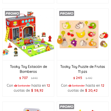
Tooky Toy Estación de
Tooky Toy Puzzle de Frutas
Bomberos
11 pzs
707
245
$
890
$
490
$
$
Con
hasta en
12
Con
hasta en
12
cuotas de
$
58,92
cuotas de
$
20,42