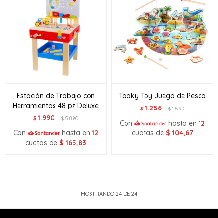
Estación de Trabajo con
Tooky Toy Juego de Pesca
Herramientas 48 pz Deluxe
1.256
$
1.590
$
1.990
$
5.890
$
Con
hasta en
12
Con
hasta en
12
cuotas de
$
104,67
cuotas de
$
165,83
MOSTRANDO
24
DE
24