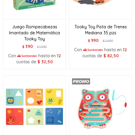
Juego Rompecabezas
Tooky Toy Pista de Trenes
Imantado de Matemática
Mediana 35 pzs
Tooky Toy
990
$
2.690
$
390
$
1.090
$
Con
hasta en
12
Con
hasta en
12
cuotas de
$
82,50
cuotas de
$
32,50