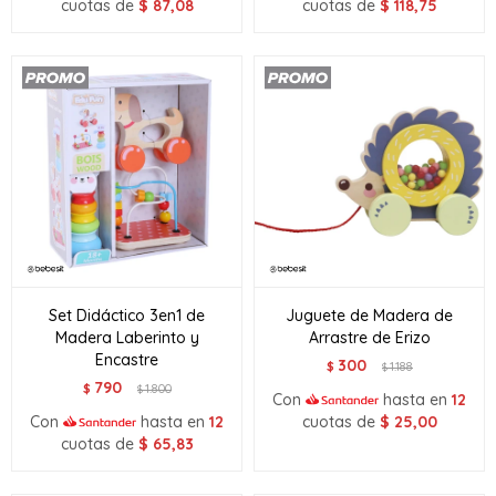
cuotas de
$
87,08
cuotas de
$
118,75
Set Didáctico 3en1 de
Juguete de Madera de
Madera Laberinto y
Arrastre de Erizo
Encastre
300
$
1.188
$
790
$
1.800
$
Con
hasta en
12
Con
hasta en
12
cuotas de
$
25,00
cuotas de
$
65,83