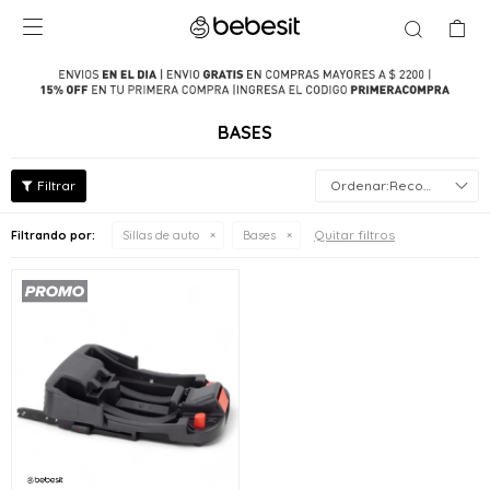

BASES
Recomendados
Quitar filtros
Filtrando por:
Sillas de auto
Bases