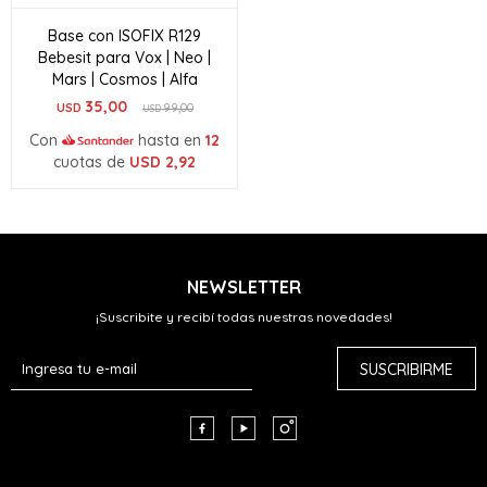
Base con ISOFIX R129
Bebesit para Vox | Neo |
Mars | Cosmos | Alfa
35,00
USD
99,00
USD
Con
hasta en
12
cuotas de
USD
2,92
NEWSLETTER
¡Suscribite y recibí todas nuestras novedades!
SUSCRIBIRME


