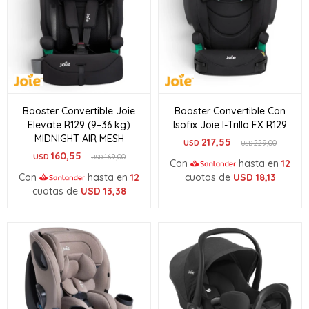
Booster Convertible Joie
Booster Convertible Con
Elevate R129 (9–36 kg)
Isofix Joie I-Trillo FX R129
MIDNIGHT AIR MESH
217,55
USD
229,00
USD
160,55
USD
169,00
USD
Con
hasta en
12
Con
hasta en
12
cuotas de
USD
18,13
cuotas de
USD
13,38