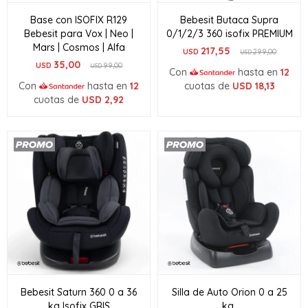
Base con ISOFIX R129
Bebesit Butaca Supra
Bebesit para Vox | Neo |
0/1/2/3 360 isofix PREMIUM
Mars | Cosmos | Alfa
217,55
USD
299,00
USD
35,00
USD
99,00
USD
Con
hasta en
12
Con
hasta en
12
cuotas de
USD
18,13
cuotas de
USD
2,92
Bebesit Saturn 360 0 a 36
Silla de Auto Orion 0 a 25
kg Isofix GRIS
kg