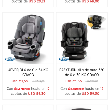
cuotas de
USD
29,21
cuotas de
USD
68,00
4EVER DLX de 0 a 54 KG
EASYTURN silla de auto 360
GRACO
de 0 a 30 KG GRACO
711,55
711,55
USD
749,00
USD
749,00
USD
USD
Con
hasta en
12
Con
hasta en
12
cuotas de
USD
59,30
cuotas de
USD
59,30