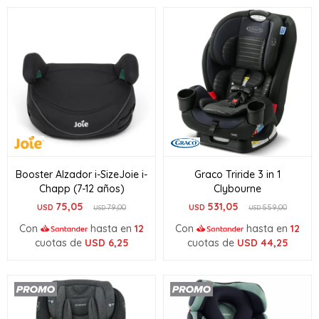
Booster Alzador i-SizeJoie i-
Graco Triride 3 in 1
Chapp (7-12 años)
Clybourne
75,05
531,05
USD
79,00
USD
559,00
USD
USD
Con
hasta en
12
Con
hasta en
12
cuotas de
USD
6,25
cuotas de
USD
44,25