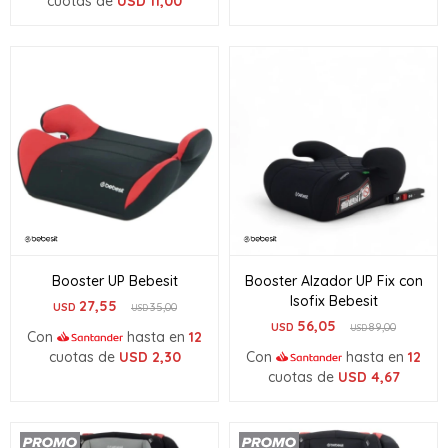
cuotas de
USD
11,00
Booster UP Bebesit
Booster Alzador UP Fix con
Isofix Bebesit
27,55
USD
35,00
USD
56,05
USD
89,00
USD
Con
hasta en
12
cuotas de
USD
2,30
Con
hasta en
12
cuotas de
USD
4,67