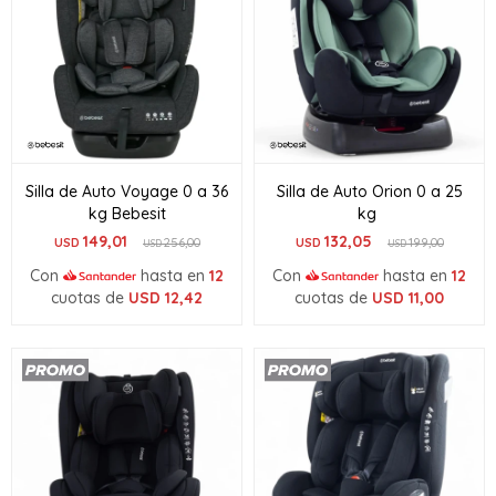
Silla de Auto Voyage 0 a 36
Silla de Auto Orion 0 a 25
kg Bebesit
kg
149,01
132,05
USD
256,00
USD
199,00
USD
USD
Con
hasta en
12
Con
hasta en
12
cuotas de
USD
12,42
cuotas de
USD
11,00