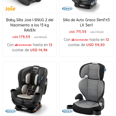
Baby Silla Joie I-SNUG 2 del
Silla de Auto Graco SlimFit3
Nacimiento a los 13 kg
LX 3en1
RAVEN
711,55
USD
749,00
USD
179,55
USD
189,00
USD
Con
hasta en
12
Con
hasta en
12
cuotas de
USD
59,30
cuotas de
USD
14,96