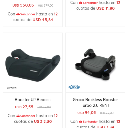
Con
hasta en
12
550,05
USD
579,00
USD
cuotas de
USD
11,80
Con
hasta en
12
cuotas de
USD
45,84
Booster UP Bebesit
Graco Backless Booster
Turbo 2.0 KENT
27,55
USD
29,00
USD
94,05
USD
99,00
USD
Con
hasta en
12
cuotas de
USD
2,30
Con
hasta en
12
cuotas de
USD
7,84