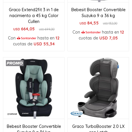
Graco Extend2fit 3 in 1 de
Bebesit Booster Convertible
nacimiento a 45 kg Color
Suzuka 9 a 36 kg
Cullen
84,55
USD
132,00
USD
664,05
USD
699,00
USD
Con
hasta en
12
Con
hasta en
12
cuotas de
USD
7,05
cuotas de
USD
55,34
Bebesit Booster Convertible
Graco TurboBooster 2.0 LX