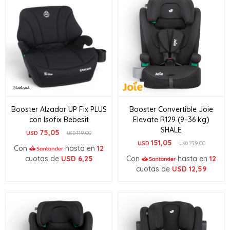
Booster Alzador UP Fix PLUS
Booster Convertible Joie
con Isofix Bebesit
Elevate R129 (9–36 kg)
SHALE
75,05
USD
119,00
USD
151,05
USD
159,00
USD
Con
hasta en
12
cuotas de
USD
6,25
Con
hasta en
12
cuotas de
USD
12,59