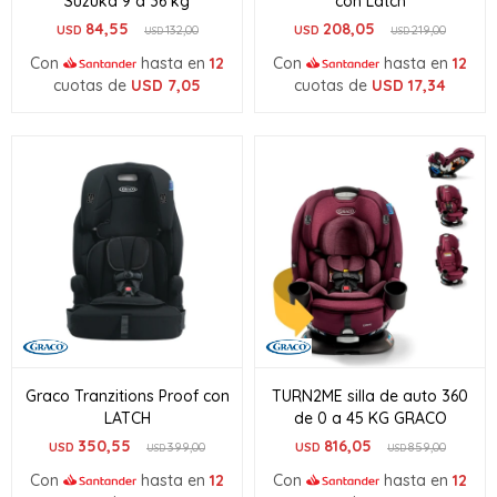
Suzuka 9 a 36 kg
con Latch
84,55
208,05
USD
132,00
USD
219,00
USD
USD
Con
hasta en
12
Con
hasta en
12
cuotas de
USD
7,05
cuotas de
USD
17,34
Graco Tranzitions Proof con
TURN2ME silla de auto 360
LATCH
de 0 a 45 KG GRACO
350,55
816,05
USD
399,00
USD
859,00
USD
USD
Con
hasta en
12
Con
hasta en
12