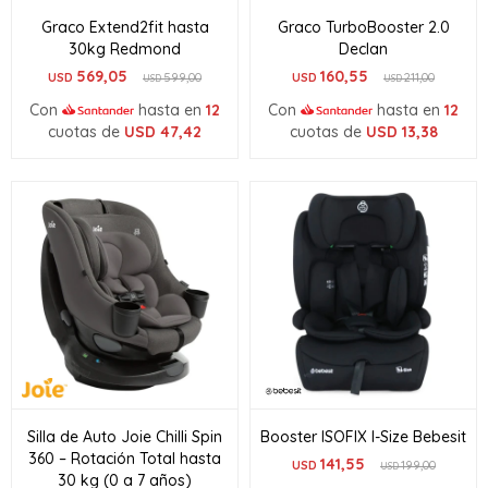
Graco Extend2fit hasta
Graco TurboBooster 2.0
30kg Redmond
Declan
569,05
160,55
USD
599,00
USD
211,00
USD
USD
Con
hasta en
12
Con
hasta en
12
cuotas de
USD
47,42
cuotas de
USD
13,38
Silla de Auto Joie Chilli Spin
Booster ISOFIX I-Size Bebesit
360 – Rotación Total hasta
141,55
USD
199,00
USD
30 kg (0 a 7 años)