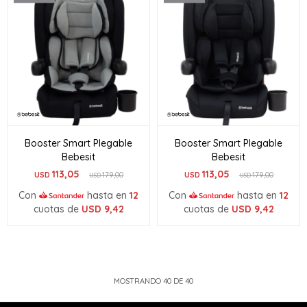
Booster Smart Plegable
Booster Smart Plegable
Bebesit
Bebesit
113,05
113,05
USD
179,00
USD
179,00
USD
USD
Con
hasta en
12
Con
hasta en
12
cuotas de
USD
9,42
cuotas de
USD
9,42
MOSTRANDO
40
DE
40