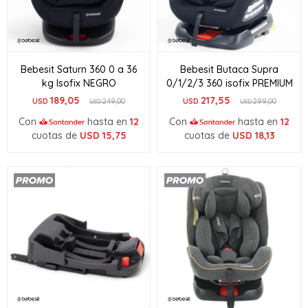
Bebesit Saturn 360 0 a 36
Bebesit Butaca Supra
kg Isofix NEGRO
0/1/2/3 360 isofix PREMIUM
189,05
217,55
USD
249,00
USD
299,00
USD
USD
Con
hasta en
12
Con
hasta en
12
cuotas de
USD
15,75
cuotas de
USD
18,13