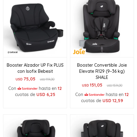
Booster Alzador UP Fix PLUS
Booster Convertible Joie
con Isofix Bebesit
Elevate R129 (9–36 kg)
SHALE
75,05
USD
119,00
USD
151,05
USD
159,00
USD
Con
hasta en
12
cuotas de
USD
6,25
Con
hasta en
12
cuotas de
USD
12,59