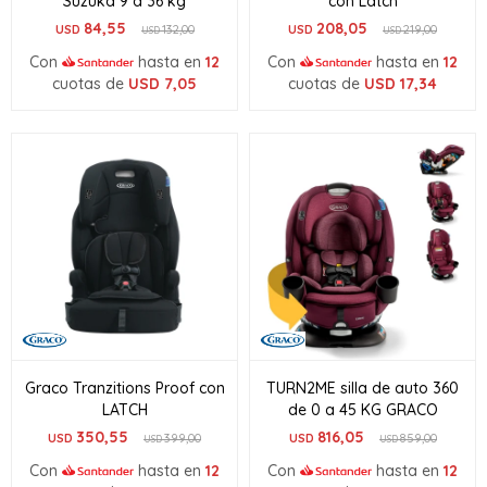
Suzuka 9 a 36 kg
con Latch
84,55
208,05
USD
132,00
USD
219,00
USD
USD
Con
hasta en
12
Con
hasta en
12
cuotas de
USD
7,05
cuotas de
USD
17,34
Graco Tranzitions Proof con
TURN2ME silla de auto 360
LATCH
de 0 a 45 KG GRACO
350,55
816,05
USD
399,00
USD
859,00
USD
USD
Con
hasta en
12
Con
hasta en
12