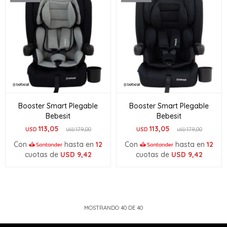
Booster Smart Plegable
Booster Smart Plegable
Bebesit
Bebesit
113,05
113,05
USD
179,00
USD
179,00
USD
USD
Con
hasta en
12
Con
hasta en
12
cuotas de
USD
9,42
cuotas de
USD
9,42
MOSTRANDO
40
DE
40