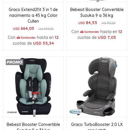
Graco Extend2fit 3 in 1 de
Bebesit Booster Convertible
nacimiento a 45 kg Color
Suzuka 9 a 36 kg
Cullen
84,55
USD
132,00
USD
664,05
USD
699,00
USD
Con
hasta en
12
Con
hasta en
12
cuotas de
USD
7,05
cuotas de
USD
55,34
Bebesit Booster Convertible
Graco TurboBooster 2.0 LX