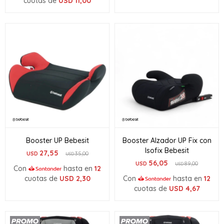
cuotas de
USD
11,00
Booster UP Bebesit
Booster Alzador UP Fix con
Isofix Bebesit
27,55
USD
35,00
USD
56,05
USD
89,00
USD
Con
hasta en
12
cuotas de
USD
2,30
Con
hasta en
12
cuotas de
USD
4,67