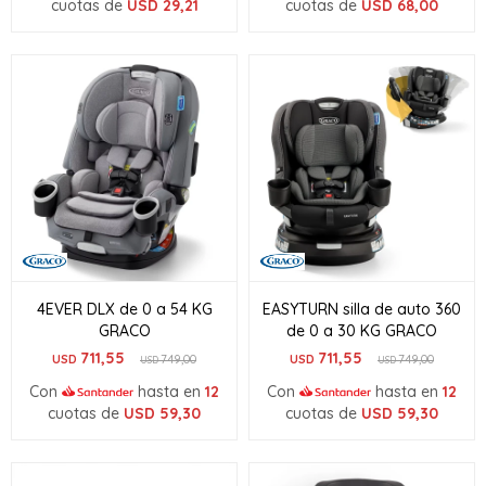
cuotas de
USD
29,21
cuotas de
USD
68,00
4EVER DLX de 0 a 54 KG
EASYTURN silla de auto 360
GRACO
de 0 a 30 KG GRACO
711,55
711,55
USD
749,00
USD
749,00
USD
USD
Con
hasta en
12
Con
hasta en
12
cuotas de
USD
59,30
cuotas de
USD
59,30