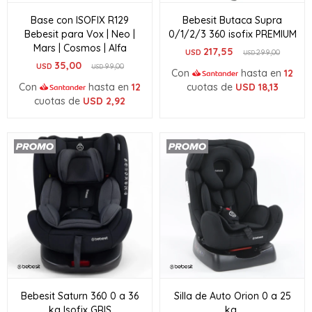
Base con ISOFIX R129
Bebesit Butaca Supra
Bebesit para Vox | Neo |
0/1/2/3 360 isofix PREMIUM
Mars | Cosmos | Alfa
217,55
USD
299,00
USD
35,00
USD
99,00
USD
Con
hasta en
12
Con
hasta en
12
cuotas de
USD
18,13
cuotas de
USD
2,92
Bebesit Saturn 360 0 a 36
Silla de Auto Orion 0 a 25
kg Isofix GRIS
kg