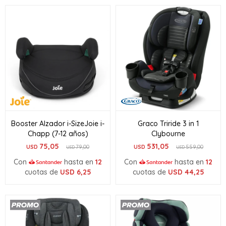
Booster Alzador i-SizeJoie i-
Graco Triride 3 in 1
Chapp (7-12 años)
Clybourne
75,05
531,05
USD
79,00
USD
559,00
USD
USD
Con
hasta en
12
Con
hasta en
12
cuotas de
USD
6,25
cuotas de
USD
44,25