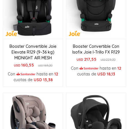
Booster Convertible Joie
Booster Convertible Con
Elevate R129 (9–36 kg)
Isofix Joie I-Trillo FX R129
MIDNIGHT AIR MESH
217,55
USD
229,00
USD
160,55
USD
169,00
USD
Con
hasta en
12
Con
hasta en
12
cuotas de
USD
18,13
cuotas de
USD
13,38