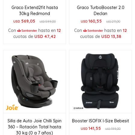
Graco Extend2fit hasta
Graco TurboBooster 2.0
30kg Redmond
Declan
569,05
160,55
USD
599,00
USD
211,00
USD
USD
Con
hasta en
12
Con
hasta en
12
cuotas de
USD
47,42
cuotas de
USD
13,38
Silla de Auto Joie Chilli Spin
Booster ISOFIX I-Size Bebesit
360 – Rotación Total hasta
141,55
USD
199,00
USD
30 kg (0 a 7 años)