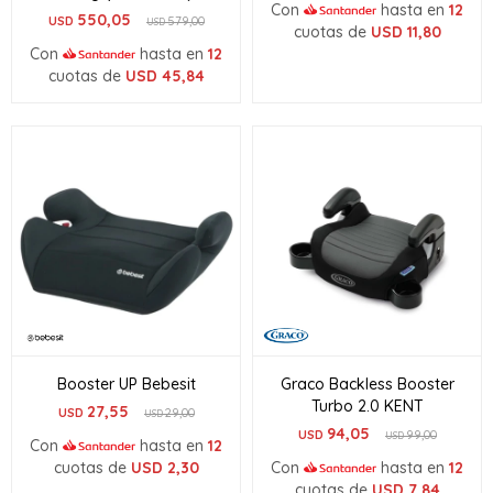
Con
hasta en
12
550,05
USD
579,00
USD
cuotas de
USD
11,80
Con
hasta en
12
cuotas de
USD
45,84
Booster UP Bebesit
Graco Backless Booster
Turbo 2.0 KENT
27,55
USD
29,00
USD
94,05
USD
99,00
USD
Con
hasta en
12
cuotas de
USD
2,30
Con
hasta en
12
cuotas de
USD
7,84