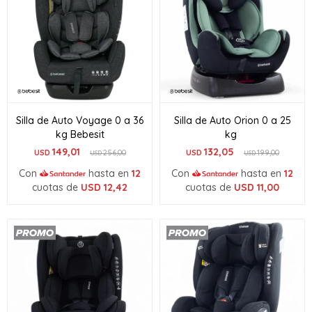
Silla de Auto Voyage 0 a 36
Silla de Auto Orion 0 a 25
kg Bebesit
kg
149,01
132,05
USD
256,00
USD
199,00
USD
USD
Con
hasta en
12
Con
hasta en
12
cuotas de
USD
12,42
cuotas de
USD
11,00