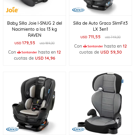
Baby Silla Joie I-SNUG 2 del
Silla de Auto Graco SlimFit3
Nacimiento a los 13 kg
LX 3en1
RAVEN
711,55
USD
749,00
USD
179,55
USD
189,00
USD
Con
hasta en
12
Con
hasta en
12
cuotas de
USD
59,30
cuotas de
USD
14,96