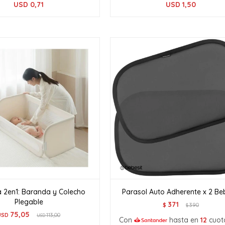
USD
0,71
USD
1,50
 2en1: Baranda y Colecho
Parasol Auto Adherente x 2 Be
Plegable
371
$
390
$
75,05
USD
113,00
USD
Con
hasta en
12
cuot