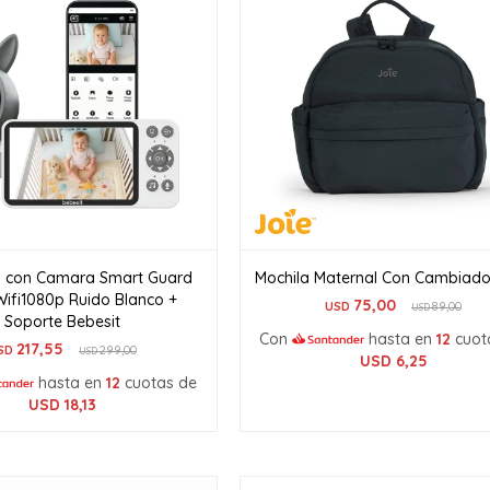
l con Camara Smart Guard
Mochila Maternal Con Cambiado
Wifi1080p Ruido Blanco +
75,00
USD
89,00
USD
Soporte Bebesit
Con
hasta en
12
cuot
217,55
SD
299,00
USD
USD
6,25
hasta en
12
cuotas de
USD
18,13