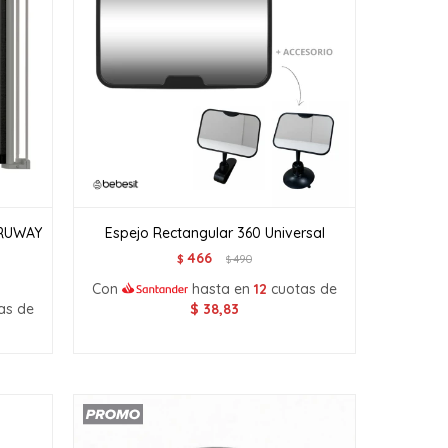
HRUWAY
Espejo Rectangular 360 Universal
466
$
490
$
Con
hasta en
12
cuotas de
as de
$
38,83