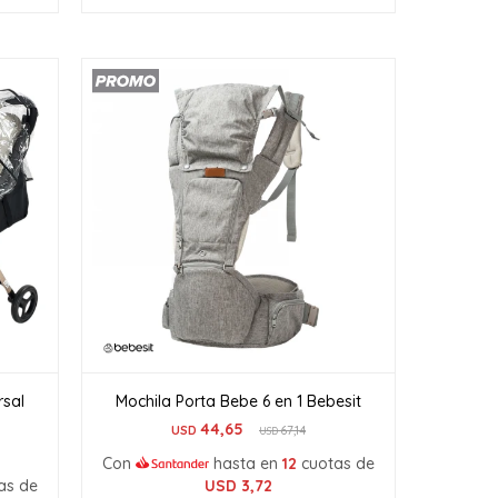
rsal
Mochila Porta Bebe 6 en 1 Bebesit
44,65
USD
67,14
USD
Con
hasta en
12
cuotas de
as de
USD
3,72