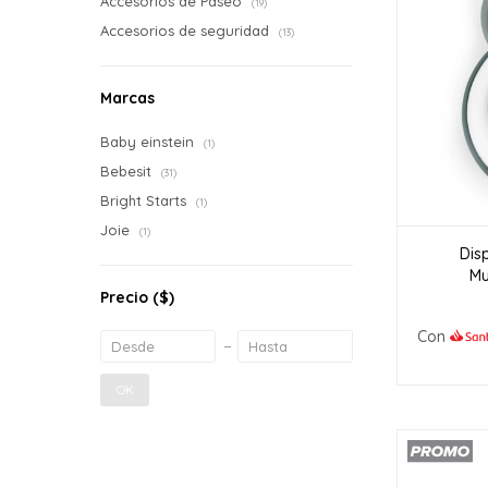
Accesorios de Paseo
(19)
Accesorios de seguridad
(13)
Marcas
Baby einstein
(1)
Bebesit
(31)
Bright Starts
(1)
Joie
(1)
Dis
Mu
Precio
($)
Con
OK