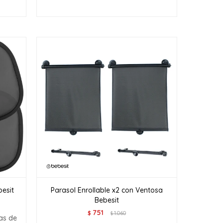
besit
Parasol Enrollable x2 con Ventosa
Bebesit
751
$
1.060
$
as de