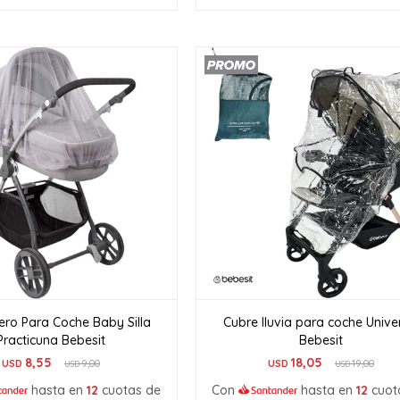
ero Para Coche Baby Silla
Cubre lluvia para coche Unive
Practicuna Bebesit
Bebesit
8,55
18,05
USD
9,00
USD
19,00
USD
USD
hasta en
12
cuotas de
Con
hasta en
12
cuot