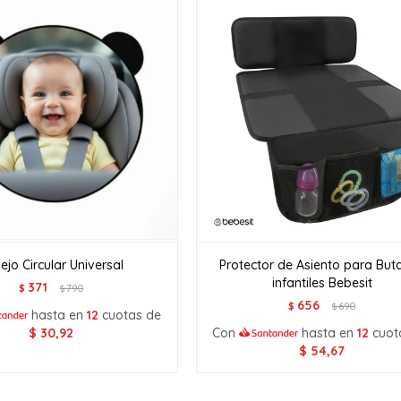
ejo Circular Universal
Protector de Asiento para But
infantiles Bebesit
371
$
790
$
656
$
690
$
hasta en
12
cuotas de
$
30,92
Con
hasta en
12
cuot
$
54,67