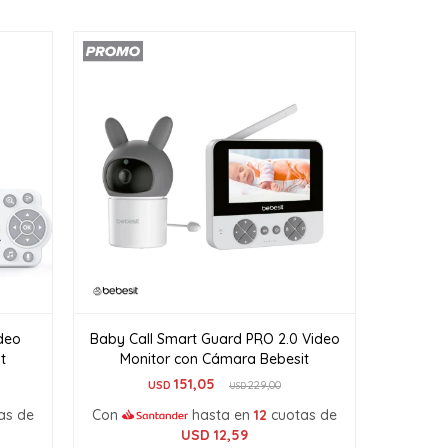
deo
Baby Call Smart Guard PRO 2.0 Video
t
Monitor con Cámara Bebesit
151,05
USD
229,00
USD
as de
Con
hasta en
12
cuotas de
USD
12,59