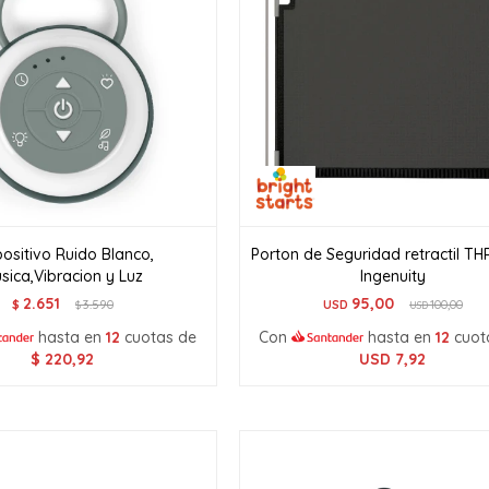
positivo Ruido Blanco,
Porton de Seguridad retractil T
sica,Vibracion y Luz
Ingenuity
2.651
95,00
$
3.590
USD
100,00
$
USD
hasta en
12
cuotas de
Con
hasta en
12
cuot
$
220,92
USD
7,92