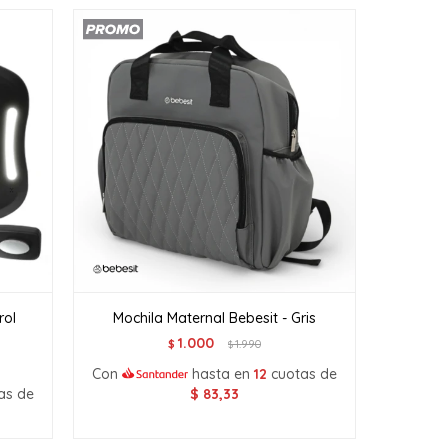
rol
Mochila Maternal Bebesit - Gris
1.000
$
1.990
$
Con
hasta en
12
cuotas de
as de
$
83,33