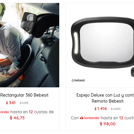
 Rectangular 360 Bebesit
Espejo Deluxe con Luz y cont
Remoto Bebesit
561
$
1.013
$
1.416
$
1.490
$
hasta en
12
cuotas de
$
46,75
Con
hasta en
12
cuot
$
118,00