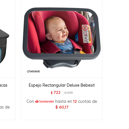
acas
Espejo Rectangular Deluxe Bebesit
722
$
1.013
$
Con
hasta en
12
cuotas de
as de
$
60,17