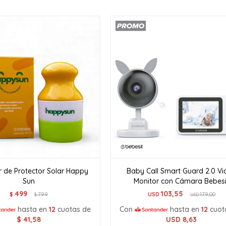
r de Protector Solar Happy
Baby Call Smart Guard 2.0 Vi
Sun
Monitor con Cámara Bebesi
499
103,55
$
799
USD
179,00
$
USD
hasta en
12
cuotas de
Con
hasta en
12
cuot
$
41,58
USD
8,63