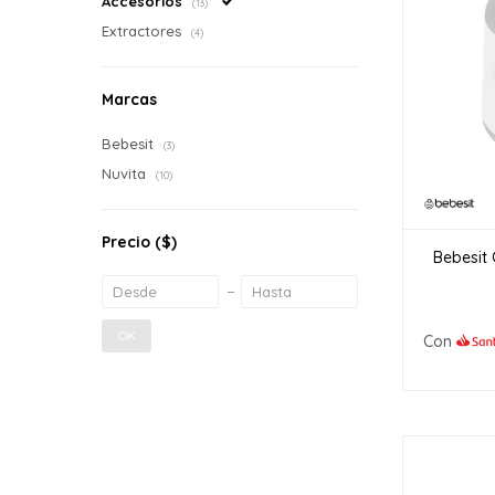
Accesorios
(13)
Extractores
(4)
Marcas
Bebesit
(3)
Nuvita
(10)
Precio
($)
Bebesit 
OK
Con