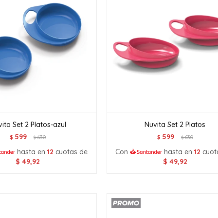
ita Set 2 Platos-azul
Nuvita Set 2 Platos
599
599
$
630
$
630
$
$
hasta en
12
cuotas de
Con
hasta en
12
cuot
$
49,92
$
49,92