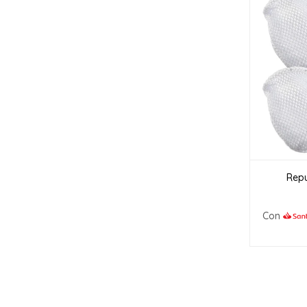
Repu
Con