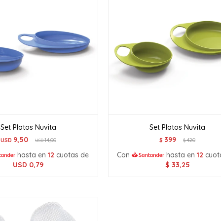
Set Platos Nuvita
Set Platos Nuvita
9,50
399
USD
14,00
$
420
USD
$
hasta en
12
cuotas de
Con
hasta en
12
cuot
USD
0,79
$
33,25