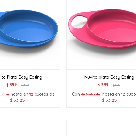
ita Plato Easy Eating
Nuvita plato Easy Eating
399
399
$
420
$
420
$
$
hasta en
12
cuotas de
Con
hasta en
12
cuot
$
33,25
$
33,25