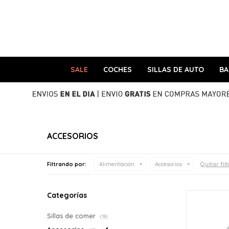
SALE
COCHES
SILLAS DE AUTO
B
ACCESORIOS
Quitar fil
Filtrando por:
Alimentación
Accesorios
Categorías
Sillas de comer
(18)