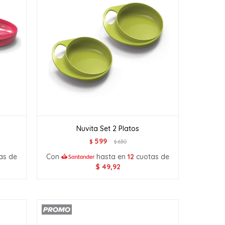
Nuvita Set 2 Platos
599
$
630
$
as de
Con
hasta en
12
cuotas de
$
49,92