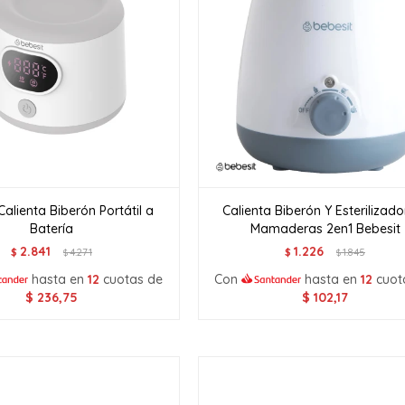
Calienta Biberón Portátil a
Calienta Biberón Y Esterilizado
Batería
Mamaderas 2en1 Bebesit
2.841
1.226
$
4.271
$
1.845
$
$
hasta en
12
cuotas de
Con
hasta en
12
cuot
$
236,75
$
102,17