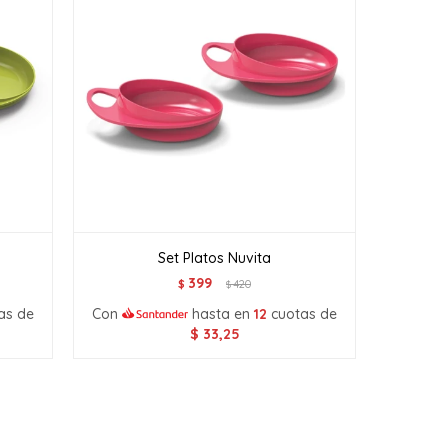
Set Platos Nuvita
399
$
420
$
as de
Con
hasta en
12
cuotas de
$
33,25