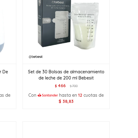
r De
Set de 30 Bolsas de almacenamiento
de leche de 200 ml Bebesit
466
$
700
$
as de
Con
hasta en
12
cuotas de
$
38,83